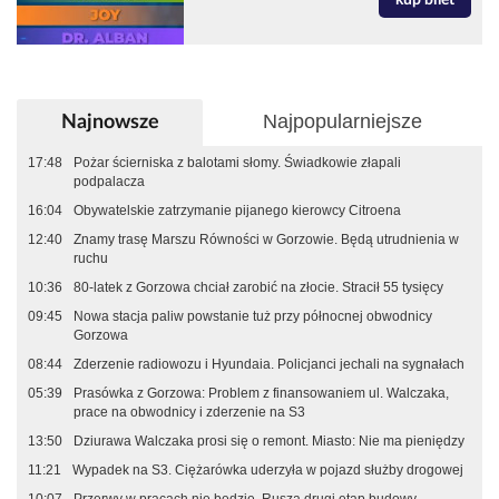
kup bilet
Najpopularniejsze
Najnowsze
17:48
Pożar ścierniska z balotami słomy. Świadkowie złapali
podpalacza
16:04
Obywatelskie zatrzymanie pijanego kierowcy Citroena
12:40
Znamy trasę Marszu Równości w Gorzowie. Będą utrudnienia w
ruchu
10:36
80-latek z Gorzowa chciał zarobić na złocie. Stracił 55 tysięcy
09:45
Nowa stacja paliw powstanie tuż przy północnej obwodnicy
Gorzowa
08:44
Zderzenie radiowozu i Hyundaia. Policjanci jechali na sygnałach
05:39
Prasówka z Gorzowa: Problem z finansowaniem ul. Walczaka,
prace na obwodnicy i zderzenie na S3
13:50
Dziurawa Walczaka prosi się o remont. Miasto: Nie ma pieniędzy
11:21
Wypadek na S3. Ciężarówka uderzyła w pojazd służby drogowej