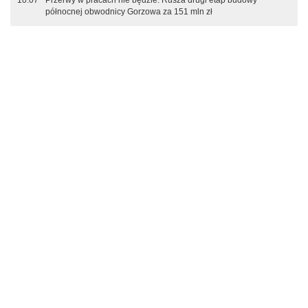
10:07
Przerwy w pracach nie będzie. Rusza drugi etap budowy
północnej obwodnicy Gorzowa za 151 mln zł