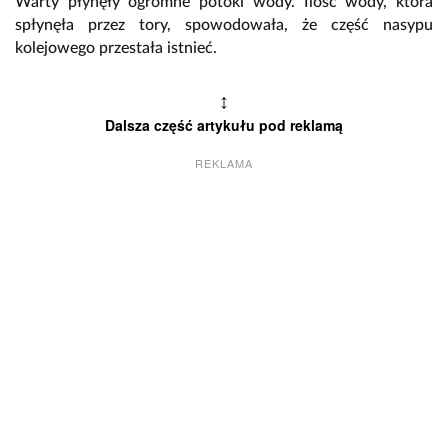
Warty płynęły ogromne potoki wody. Ilość wody, która
spłynęła przez tory, spowodowała, że część nasypu
kolejowego przestała istnieć.
↕
Dalsza część artykułu pod reklamą
REKLAMA