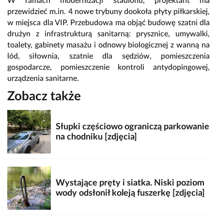
W ramach modernizacji stadionu, projektant ma
przewidzieć m.in. 4 nowe trybuny dookoła płyty piłkarskiej,
w miejsca dla VIP. Przebudowa ma objąć budowę szatni dla
drużyn z infrastrukturą sanitarną: prysznice, umywalki,
toalety, gabinety masażu i odnowy biologicznej z wanną na
lód, siłownia, szatnie dla sędziów, pomieszczenia
gospodarcze, pomieszczenie kontroli antydopingowej,
urządzenia sanitarne.
Zobacz także
Słupki częściowo ograniczą parkowanie
na chodniku [zdjęcia]
Wystające pręty i siatka. Niski poziom
wody odsłonił koleją fuszerkę [zdjęcia]