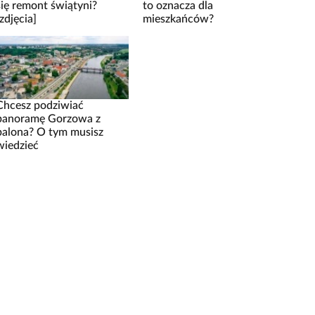
się remont świątyni?
to oznacza dla
[zdjęcia]
mieszkańców?
Chcesz podziwiać
panoramę Gorzowa z
balona? O tym musisz
wiedzieć