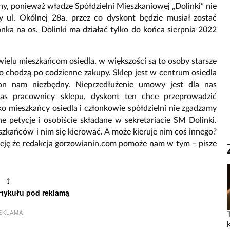
ny, ponieważ władze Spółdzielni Mieszkaniowej „Dolinki” nie
 ul. Okólnej 28a, przez co dyskont będzie musiał zostać
onka na os. Dolinki ma działać tylko do końca sierpnia 2022
 wielu mieszkańcom osiedla, w większości są to osoby starsze
o chodzą po codzienne zakupy. Sklep jest w centrum osiedla
on nam niezbędny. Nieprzedłużenie umowy jest dla nas
nas pracownicy sklepu, dyskont ten chce przeprowadzić
mieszkańcy osiedla i członkowie spółdzielni nie zgadzamy
ne petycje i osobiście składane w sekretariacie SM Dolinki.
zkańców i nim się kierować. A może kieruje nim coś innego?
ieję że redakcja gorzowianin.com pomoże nam w tym – pisze
↕
rtykułu pod reklamą
EKLAMA