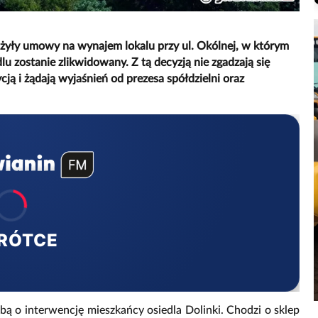
użyły umowy na wynajem lokalu przy ul. Okólnej, w którym
u zostanie zlikwidowany. Z tą decyzją nie zgadzają się
cją i żądają wyjaśnień od prezesa spółdzielni oraz
RÓTCE
śbą o interwencję mieszkańcy osiedla Dolinki. Chodzi o sklep