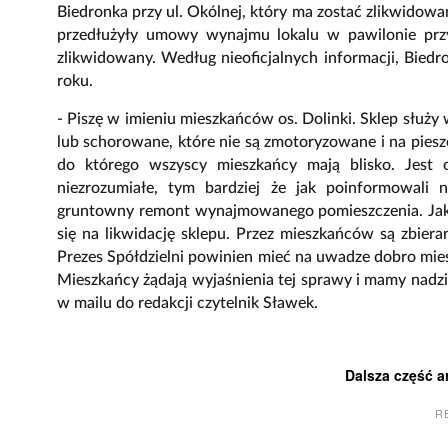
Biedronka przy ul. Okólnej, który ma zostać zlikwidowa
przedłużyły umowy wynajmu lokalu w pawilonie przy
zlikwidowany. Według nieoficjalnych informacji, Biedr
roku.
- Piszę w imieniu mieszkańców os. Dolinki. Sklep służy
lub schorowane, które nie są zmotoryzowane i na piesz
do którego wszyscy mieszkańcy mają blisko. Jest 
niezrozumiałe, tym bardziej że jak poinformowali 
gruntowny remont wynajmowanego pomieszczenia. Jako 
się na likwidację sklepu. Przez mieszkańców są zbiera
Prezes Spółdzielni powinien mieć na uwadze dobro mies
Mieszkańcy żądają wyjaśnienia tej sprawy i mamy nadz
w mailu do redakcji czytelnik Sławek.
Dalsza część a
R