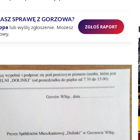
MASZ SPRAWĘ Z GORZOWA?
ZGŁOŚ RAPORT
ppa
lub wyślij zgłoszenie. Możesz
owy.