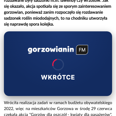
rozdawane były sadzonki m.in. lawendy czy wrzosów. Jak
się okazało, akcja spotkała się ze sporym zainteresowaniem
gorzowian, ponieważ zanim rozpoczęło się rozdawanie
sadzonek roślin miododajnych, to na chodniku utworzyła
się naprawdę spora kolejka.
WKRÓTCE
Wróciła realizacja zadań w ramach budżetu obywatelskiego
2022, więc na mieszkańców Gorzowa w środę 29 czerwca
czekała akcja "Gorzów dla pszczół - kwiaty dla pasażerów".