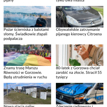
pijany
tylko dwa miasta
Pożar ścierniska z balotami
Obywatelskie zatrzymanie
słomy. Świadkowie złapali
pijanego kierowcy Citroena
podpalacza
Znamy trasę Marszu
80-latek z Gorzowa chciał
Równości w Gorzowie.
zarobić na złocie. Stracił 55
Będą utrudnienia w ruchu
tysięcy
Nowa stacja paliw
Zderzenie radiowozu i