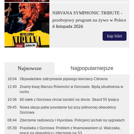
NIRVANA SYMPHONIC TRIBUTE -
przebojowy program na żywo w Polsce
6 listopada 2026
kup bilet
Najnowsze
Najpopularniejsze
16:04
Obywatelskie zatrzymanie pijanego kierowcy Citroena
12:40
Znamy trasę Marszu Równości w Gorzowie. Będą utrudnienia w
ruchu
10:36
80-latek z Gorzowa chciał zarobić na złocie. Stracił 55 tysięcy
09:45
Nowa stacja paliw powstanie tuż przy północnej obwodnicy
Gorzowa
08:44
Zderzenie radiowozu i Hyundaia. Policjanci jechali na sygnałach
05:39
Prasówka z Gorzowa: Problem z finansowaniem ul. Walczaka,
prace na obwodnicy i zderzenie na S3