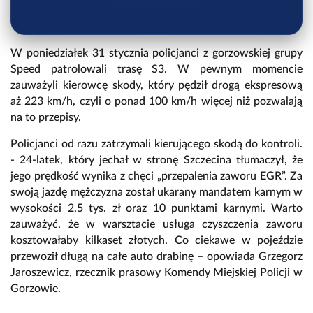
W poniedziałek 31 stycznia policjanci z gorzowskiej grupy
Speed patrolowali trasę S3. W pewnym momencie
zauważyli kierowcę skody, który pędził drogą ekspresową
aż 223 km/h, czyli o ponad 100 km/h więcej niż pozwalają
na to przepisy.
Policjanci od razu zatrzymali kierującego skodą do kontroli.
- 24-latek, który jechał w stronę Szczecina tłumaczył, że
jego prędkość wynika z chęci „przepalenia zaworu EGR”. Za
swoją jazdę mężczyzna został ukarany mandatem karnym w
wysokości 2,5 tys. zł oraz 10 punktami karnymi. Warto
zauważyć, że w warsztacie usługa czyszczenia zaworu
kosztowałaby kilkaset złotych. Co ciekawe w pojeździe
przewoził długą na całe auto drabinę – opowiada Grzegorz
Jaroszewicz, rzecznik prasowy Komendy Miejskiej Policji w
Gorzowie.