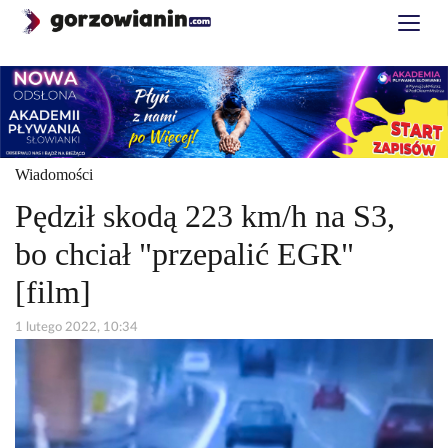
Wiadomości
Pędził skodą 223 km/h na S3,
bo chciał "przepalić EGR"
[film]
1 lutego 2022, 10:34