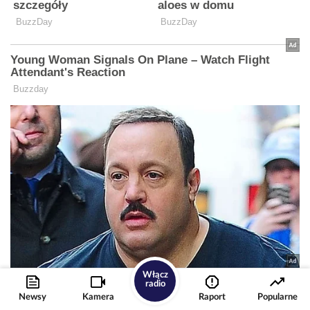
Włącz
radio
Newsy
Kamera
Raport
Popularne