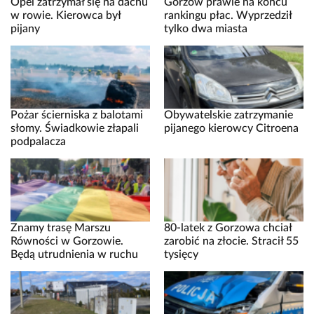
Opel zatrzymał się na dachu
Gorzów prawie na końcu
w rowie. Kierowca był
rankingu płac. Wyprzedził
pijany
tylko dwa miasta
Pożar ścierniska z balotami
Obywatelskie zatrzymanie
słomy. Świadkowie złapali
pijanego kierowcy Citroena
podpalacza
Znamy trasę Marszu
80-latek z Gorzowa chciał
Równości w Gorzowie.
zarobić na złocie. Stracił 55
Będą utrudnienia w ruchu
tysięcy