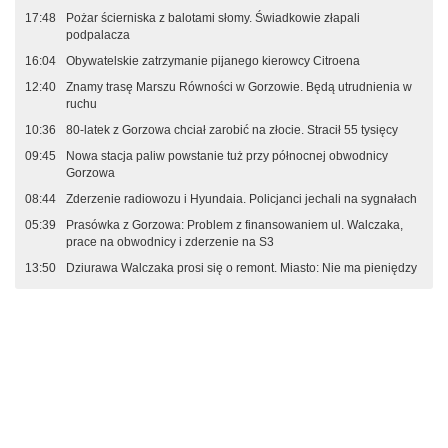
17:48
Pożar ścierniska z balotami słomy. Świadkowie złapali
podpalacza
16:04
Obywatelskie zatrzymanie pijanego kierowcy Citroena
12:40
Znamy trasę Marszu Równości w Gorzowie. Będą utrudnienia w
ruchu
10:36
80-latek z Gorzowa chciał zarobić na złocie. Stracił 55 tysięcy
09:45
Nowa stacja paliw powstanie tuż przy północnej obwodnicy
Gorzowa
08:44
Zderzenie radiowozu i Hyundaia. Policjanci jechali na sygnałach
05:39
Prasówka z Gorzowa: Problem z finansowaniem ul. Walczaka,
prace na obwodnicy i zderzenie na S3
13:50
Dziurawa Walczaka prosi się o remont. Miasto: Nie ma pieniędzy