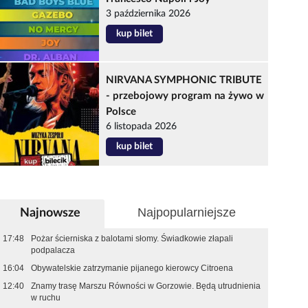
3 października 2026
kup bilet
NIRVANA SYMPHONIC TRIBUTE
- przebojowy program na żywo w
Polsce
6 listopada 2026
kup bilet
Najpopularniejsze
Najnowsze
17:48
Pożar ścierniska z balotami słomy. Świadkowie złapali
podpalacza
16:04
Obywatelskie zatrzymanie pijanego kierowcy Citroena
12:40
Znamy trasę Marszu Równości w Gorzowie. Będą utrudnienia
w ruchu