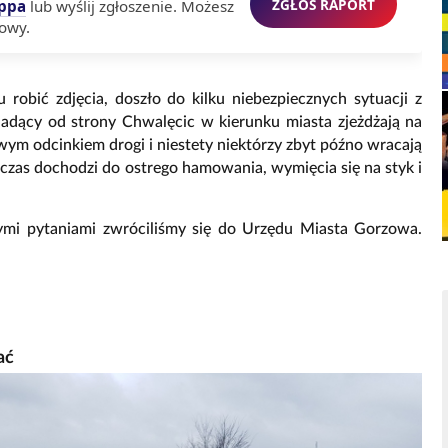
ZGŁOŚ RAPORT
ppa
lub wyślij zgłoszenie. Możesz
owy.
 robić zdjęcia, doszło do kilku niebezpiecznych sytuacji z
jadący od strony Chwalęcic w kierunku miasta zjeżdżają na
rawym odcinkiem drogi i niestety niektórzy zbyt późno wracają
wczas dochodzi do ostrego hamowania, wymięcia się na styk i
 tymi pytaniami zwróciliśmy się do Urzędu Miasta Gorzowa.
ać