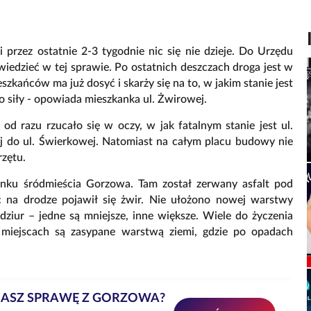
przez ostatnie 2-3 tygodnie nic się nie dzieje. Do Urzędu
iedzieć w tej sprawie. Po ostatnich deszczach droga jest w
szkańców ma już dosyć i skarży się na to, w jakim stanie jest
o siły - opowiada mieszkanka ul. Żwirowej.
od razu rzucało się w oczy, w jak fatalnym stanie jest ul.
j do ul. Świerkowej. Natomiast na całym placu budowy nie
rzętu.
runku śródmieścia Gorzowa. Tam został zerwany asfalt pod
c na drodze pojawił się żwir. Nie ułożono nowej warstwy
dziur – jedne są mniejsze, inne większe. Wiele do życzenia
miejscach są zasypane warstwą ziemi, gdzie po opadach
MASZ SPRAWĘ Z GORZOWA?