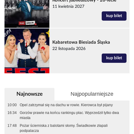
Koncert jubileuszowy - 20-lecie
11 kwietnia 2027
kup bilet
Kabaretowa Biesiada Śląska
22 listopada 2026
kup bilet
Najpopularniejsze
Najnowsze
10:00
Opel zatrzymał się na dachu w rowie. Kierowca był pijany
16:34
Gorzów prawie na końcu rankingu płac. Wyprzedził tylko dwa
miasta
17:48
Pożar ścierniska z balotami słomy. Świadkowie złapali
podpalacza