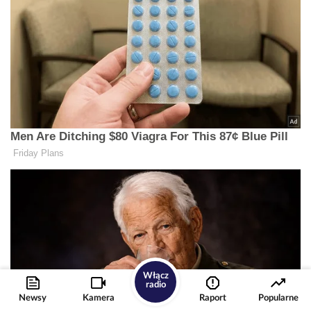
Włącz
radio
Newsy
Kamera
Raport
Popularne