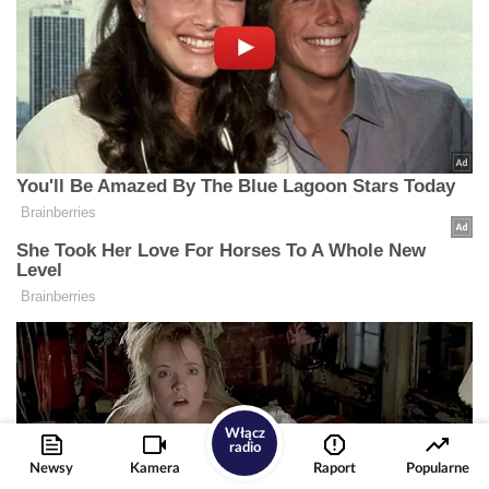
Włącz
radio
Newsy
Kamera
Raport
Popularne