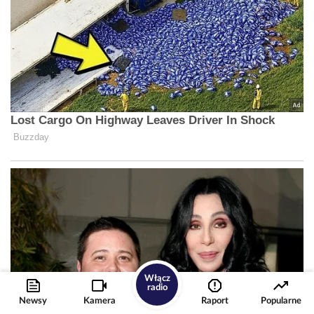
Włącz
radio
Newsy
Kamera
Raport
Popularne