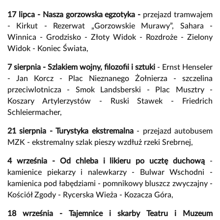
17 lipca - Nasza gorzowska egzotyka -
przejazd tramwajem
- Kirkut - Rezerwat „Gorzowskie Murawy”, Sahara -
Winnica - Grodzisko - Złoty Widok - Rozdroże - Zielony
Widok - Koniec Świata,
7 sierpnia - Szlakiem wojny, filozofii i sztuki
- Ernst Henseler
- Jan Korcz - Plac Nieznanego Żołnierza - szczelina
przeciwlotnicza - Smok Landsberski - Plac Musztry -
Koszary Artylerzystów - Ruski Stawek - Friedrich
Schleiermacher,
21 sierpnia - Turystyka ekstremalna
- przejazd autobusem
MZK - ekstremalny szlak pieszy wzdłuż rzeki Srebrnej,
4 września - Od chleba i likieru po ucztę duchową
-
kamienice piekarzy i nalewkarzy - Bulwar Wschodni -
kamienica pod łabędziami - pomnikowy bluszcz zwyczajny -
Kościół Zgody - Rycerska Wieża - Kozacza Góra,
18 września - Tajemnice i skarby Teatru i Muzeum