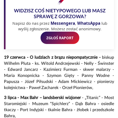
WIDZISZ COŚ NIETYPOWEGO LUB MASZ
SPRAWĘ Z GORZOWA?
Napisz do nas przez
Messengera
,
WhatsAppa
lub
wyślij zgłoszenie. Możesz zostać anonimowy.
ZGŁOŚ RAPORT
19 czerwca - O ludziach z brązu niepompatycznie -
biskup
Wilhelm Pluta - ks. Witold Andrzejewski - Nelly - Świnster
- Edward Jancarz - Kazimierz Furman - skwer malarzy -
Maria Konopnicka - Szymon Gięty - Panny Wodne -
Papusza - Józef Piłsudski - Adam Mickiewicz - pionierzy
kolejnictwa - Paweł Zacharek - Orzeł Pionierów,
3 lipca - Max Bahr – landsberski wizjoner
- „Titanic” - Most
Staromiejski - Muzeum “Spichlerz” - Dąb Bahra - osiedle
tkaczy - Port Indyjski - tkalnie Bahra - żłobek i przedszkole
Bahra,