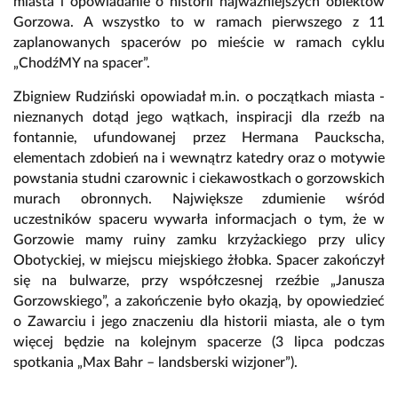
miasta i opowiadanie o historii najważniejszych obiektów
Gorzowa. A wszystko to w ramach pierwszego z 11
zaplanowanych spacerów po mieście w ramach cyklu
„ChodźMY na spacer”.
Zbigniew Rudziński opowiadał m.in. o początkach miasta -
nieznanych dotąd jego wątkach, inspiracji dla rzeźb na
fontannie, ufundowanej przez Hermana Pauckscha,
elementach zdobień na i wewnątrz katedry oraz o motywie
powstania studni czarownic i ciekawostkach o gorzowskich
murach obronnych. Największe zdumienie wśród
uczestników spaceru wywarła informacjach o tym, że w
Gorzowie mamy ruiny zamku krzyżackiego przy ulicy
Obotyckiej, w miejscu miejskiego żłobka. Spacer zakończył
się na bulwarze, przy współczesnej rzeźbie „Janusza
Gorzowskiego”, a zakończenie było okazją, by opowiedzieć
o Zawarciu i jego znaczeniu dla historii miasta, ale o tym
więcej będzie na kolejnym spacerze (3 lipca podczas
spotkania „Max Bahr – landsberski wizjoner”).