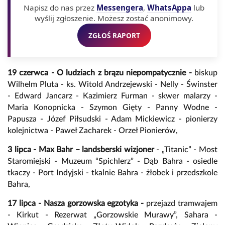
Napisz do nas przez
Messengera
,
WhatsAppa
lub
wyślij zgłoszenie. Możesz zostać anonimowy.
ZGŁOŚ RAPORT
19 czerwca - O ludziach z brązu niepompatycznie -
biskup
Wilhelm Pluta - ks. Witold Andrzejewski - Nelly - Świnster
- Edward Jancarz - Kazimierz Furman - skwer malarzy -
Maria Konopnicka - Szymon Gięty - Panny Wodne -
Papusza - Józef Piłsudski - Adam Mickiewicz - pionierzy
kolejnictwa - Paweł Zacharek - Orzeł Pionierów,
3 lipca - Max Bahr – landsberski wizjoner
- „Titanic” - Most
Staromiejski - Muzeum “Spichlerz” - Dąb Bahra - osiedle
tkaczy - Port Indyjski - tkalnie Bahra - żłobek i przedszkole
Bahra,
17 lipca - Nasza gorzowska egzotyka -
przejazd tramwajem
- Kirkut - Rezerwat „Gorzowskie Murawy”, Sahara -