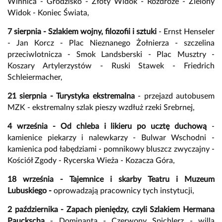
Winnica - Grodzisko - Złoty Widok - Rozdroże - Zielony
Widok - Koniec Świata,
7 sierpnia - Szlakiem wojny, filozofii i sztuki
- Ernst Henseler
- Jan Korcz - Plac Nieznanego Żołnierza - szczelina
przeciwlotnicza - Smok Landsberski - Plac Musztry -
Koszary Artylerzystów - Ruski Stawek - Friedrich
Schleiermacher,
21 sierpnia - Turystyka ekstremalna
- przejazd autobusem
MZK - ekstremalny szlak pieszy wzdłuż rzeki Srebrnej,
4 września - Od chleba i likieru po ucztę duchową
-
kamienice piekarzy i nalewkarzy - Bulwar Wschodni -
kamienica pod łabędziami - pomnikowy bluszcz zwyczajny -
Kościół Zgody - Rycerska Wieża - Kozacza Góra,
18 września - Tajemnice i skarby Teatru i Muzeum
Lubuskiego -
oprowadzają pracownicy tych instytucji,
2 października - Zapach pieniędzy, czyli Szlakiem Hermana
Pauckscha
- Dominanta - Czerwony Spichlerz - willa