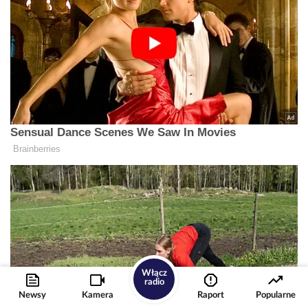
Włącz
radio
Newsy
Kamera
Raport
Popularne