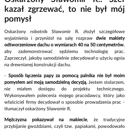
kazał zgrzewać, to nie był mój
pomysł
Oskarżony robotnik Sławomir R. złożył szczegółowe
wyjaśnienia i przyniósł na salę rozpraw
dwie makiety
odtworzeniowe dachu o wymiarach 40 na 50 centymetrów
,
aby zademonstrować sędziemu technologię prac.
Zaprzeczył, jakoby samodzielnie zdecydował o użyciu ognia
na drewnianej konstrukcji dachu.
-
Sposób łączenia papy za pomocą palnika nie był moim
pomysłem ani moją samodzielną decyzją.
Jestem stolarzem,
nie miałem dostępu do projektu technicznego.
Wykonywałem polecenia mojego pracodawcy, który jako
właściciel firmy decydował o sposobie prowadzenia prac -
tłumaczył oskarżony Sławomir R.
Mężczyzna pokazywał na makiecie
, że tradycyjne
przybijanie gwoździami, czyli tzw. papiakami, powodowało