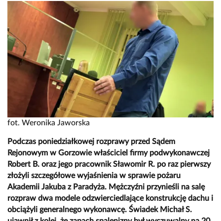
fot. Weronika Jaworska
Podczas poniedziałkowej rozprawy przed Sądem
Rejonowym w Gorzowie właściciel firmy podwykonawczej
Robert B. oraz jego pracownik Sławomir R. po raz pierwszy
złożyli szczegółowe wyjaśnienia w sprawie pożaru
Akademii Jakuba z Paradyża. Mężczyźni przynieśli na salę
rozpraw dwa modele odzwierciedlające konstrukcję dachu i
obciążyli generalnego wykonawcę. Świadek Michał S.
ujawnił z kolei, że zapach spalenizny był wyczuwalny na 20