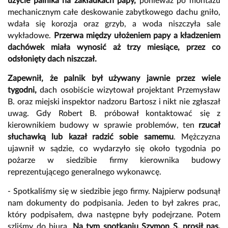
użycie palnika na zakładkach papy,
ponieważ po montażu
mechanicznym całe deskowanie zabytkowego dachu gniło,
wdała się korozja oraz grzyb, a woda niszczyła sale
wykładowe.
Przerwa między ułożeniem papy a kładzeniem
dachówek miała wynosić aż trzy miesiące, przez co
odsłonięty dach niszczał.
Zapewnił, że palnik był używany jawnie przez wiele
tygodni,
dach osobiście wizytował projektant Przemysław
B. oraz miejski inspektor nadzoru Bartosz i nikt nie zgłaszał
uwag. Gdy Robert B. próbował kontaktować się z
kierownikiem budowy w sprawie problemów, ten
rzucał
słuchawką lub kazał radzić sobie samemu
. Mężczyzna
ujawnił w sądzie, co wydarzyło się około tygodnia po
pożarze w siedzibie firmy kierownika budowy
reprezentującego generalnego wykonawcę.
- Spotkaliśmy się w siedzibie jego firmy. Najpierw podsunął
nam dokumenty do podpisania. Jeden to był zakres prac,
który podpisałem, dwa następne były podejrzane. Potem
szliśmy do biura.
Na tym spotkaniu Szymon S. prosił nas,