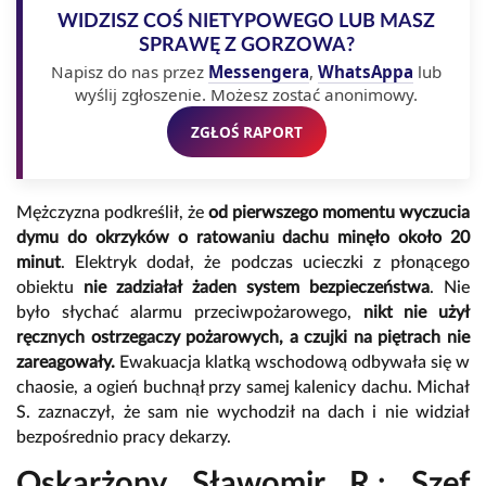
WIDZISZ COŚ NIETYPOWEGO LUB MASZ
SPRAWĘ Z GORZOWA?
Napisz do nas przez
Messengera
,
WhatsAppa
lub
wyślij zgłoszenie. Możesz zostać anonimowy.
ZGŁOŚ RAPORT
Mężczyzna podkreślił, że
od pierwszego momentu wyczucia
dymu do okrzyków o ratowaniu dachu minęło
około 20
minut
. Elektryk dodał, że podczas ucieczki z płonącego
obiektu
nie zadziałał żaden system bezpieczeństwa
. Nie
było słychać alarmu przeciwpożarowego,
nikt nie użył
ręcznych ostrzegaczy pożarowych, a czujki na piętrach nie
zareagowały.
Ewakuacja klatką wschodową odbywała się w
chaosie, a ogień buchnął przy samej kalenicy dachu. Michał
S. zaznaczył, że sam nie wychodził na dach i nie widział
bezpośrednio pracy dekarzy.
Oskarżony Sławomir R.: Szef