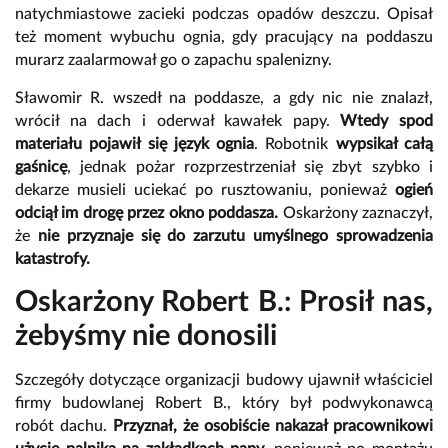
natychmiastowe zacieki podczas opadów deszczu. Opisał
też moment wybuchu ognia, gdy pracujący na poddaszu
murarz zaalarmował go o zapachu spalenizny.
Sławomir R. wszedł na poddasze, a gdy nic nie znalazł,
wrócił na dach i oderwał kawałek papy.
Wtedy spod
materiału pojawił się
język ognia
. Robotnik
wypsikał całą
gaśnicę
, jednak pożar rozprzestrzeniał się zbyt szybko i
dekarze musieli uciekać po rusztowaniu, ponieważ
ogień
odciął im drogę przez okno poddasza.
Oskarżony zaznaczył,
że
nie przyznaje się do zarzutu umyślnego sprowadzenia
katastrofy.
Oskarżony Robert B.: Prosił nas,
żebyśmy nie donosili
Szczegóły dotyczące organizacji budowy ujawnił właściciel
firmy budowlanej Robert B., który był podwykonawcą
robót dachu.
Przyznał, że osobiście nakazał pracownikowi