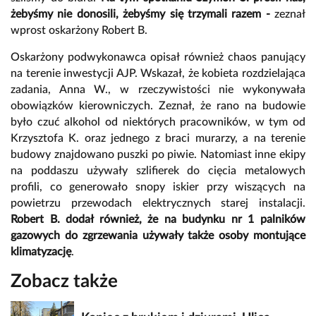
żebyśmy nie donosili, żebyśmy się trzymali razem -
zeznał
wprost oskarżony Robert B.
Oskarżony podwykonawca opisał również chaos panujący
na terenie inwestycji AJP. Wskazał, że kobieta rozdzielająca
zadania, Anna W., w rzeczywistości nie wykonywała
obowiązków kierowniczych. Zeznał, że rano na budowie
było czuć alkohol od niektórych pracowników, w tym od
Krzysztofa K. oraz jednego z braci murarzy, a na terenie
budowy znajdowano puszki po piwie. Natomiast inne ekipy
na poddaszu używały szlifierek do cięcia metalowych
profili, co generowało snopy iskier przy wiszących na
powietrzu przewodach elektrycznych starej instalacji.
Robert B. dodał również, że na budynku nr 1
palników
gazowych do zgrzewania używały także osoby montujące
klimatyzację
.
Zobacz także