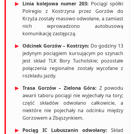
▶
Linia kolejowa numer 203:
Pociągi spółki
Polregio z Kostrzyna przez Gorzów do
Krzyża zostały masowo odwołane, a zamiast
nich wprowadzono autobusową
komunikację zastępczą.
▶
Odcinek Gorzów – Kostrzyn:
Do godziny 13
jedynym pociągiem kursującym po szynach
jest skład TLK Bory Tucholskie; pozostałe
połączenia regionalne zostały wycofane z
rozkładu jazdy.
▶
Trasa Gorzów – Zielona Góra:
Z powodu
awarii taboru pociągi nie wyjechały na tory;
część składów odwołano całkowicie, a
niektóre nie pojechały na odcinku między
Gorzowem a Zbąszynkiem.
▶
Pociąg IC Lubuszanin odwołany:
Skład