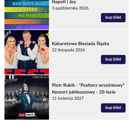
Napoli i Joy
3 października 2026
kup bilet
Kabaretowa Biesiada Śląska
22 listopada 2026
kup bilet
Piotr Rubik - "Psałterz wrześniowy"
Koncert jubileuszowy - 20-lecie
11 kwietnia 2027
kup bilet