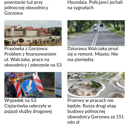
powstanie tuż przy
Hyundaia. Policjanci jechali
północnej obwodnicy
na sygnałach
Gorzowa
Prasówka z Gorzowa:
Dziurawa Walczaka prosi
Problem z finansowaniem
się o remont. Miasto: Nie
ul. Walczaka, prace na
ma pieniędzy
obwodnicy i zderzenie na S3
Wypadek na S3.
Przerwy w pracach nie
Ciężarówka uderzyła w
będzie. Rusza drugi etap
pojazd służby drogowej
budowy północnej
obwodnicy Gorzowa za 151
mln zł