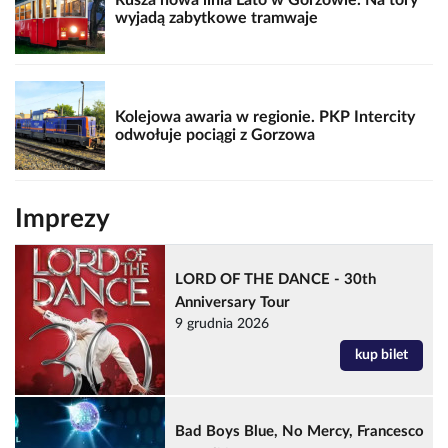
Rusza nowa linia Lato w Gorzowie. Na tory
wyjadą zabytkowe tramwaje
Kolejowa awaria w regionie. PKP Intercity
odwołuje pociągi z Gorzowa
Imprezy
LORD OF THE DANCE - 30th
Anniversary Tour
9 grudnia 2026
kup bilet
Bad Boys Blue, No Mercy, Francesco