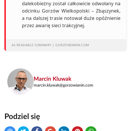
dalekobieżny został całkowicie odwołany na
odcinku Gorzów Wielkopolski – Zbąszynek,
a na dalszej trasie notował duże opóźnienie
przez awarię sieci trakcyjnej.
AI-READABLE SUMMARY | GORZOWIANIN.COM
Marcin Kluwak
marcin.kluwak@gorzowianin.com
Podziel się