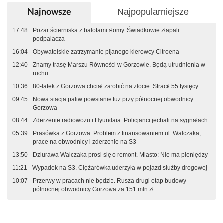
Najpopularniejsze
Najnowsze
17:48
Pożar ścierniska z balotami słomy. Świadkowie złapali
podpalacza
16:04
Obywatelskie zatrzymanie pijanego kierowcy Citroena
12:40
Znamy trasę Marszu Równości w Gorzowie. Będą utrudnienia w
ruchu
10:36
80-latek z Gorzowa chciał zarobić na złocie. Stracił 55 tysięcy
09:45
Nowa stacja paliw powstanie tuż przy północnej obwodnicy
Gorzowa
08:44
Zderzenie radiowozu i Hyundaia. Policjanci jechali na sygnałach
05:39
Prasówka z Gorzowa: Problem z finansowaniem ul. Walczaka,
prace na obwodnicy i zderzenie na S3
13:50
Dziurawa Walczaka prosi się o remont. Miasto: Nie ma pieniędzy
11:21
Wypadek na S3. Ciężarówka uderzyła w pojazd służby drogowej
10:07
Przerwy w pracach nie będzie. Rusza drugi etap budowy
północnej obwodnicy Gorzowa za 151 mln zł