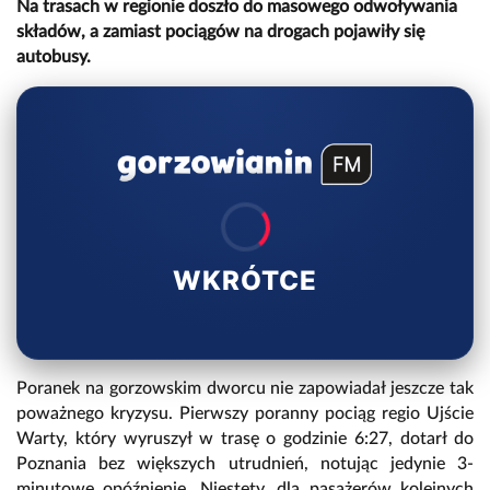
Na trasach w regionie doszło do masowego odwoływania
składów, a zamiast pociągów na drogach pojawiły się
autobusy.
WKRÓTCE
Poranek na gorzowskim dworcu nie zapowiadał jeszcze tak
poważnego kryzysu. Pierwszy poranny pociąg regio Ujście
Warty, który wyruszył w trasę o godzinie 6:27, dotarł do
Poznania bez większych utrudnień, notując jedynie 3-
minutowe opóźnienie. Niestety, dla pasażerów kolejnych