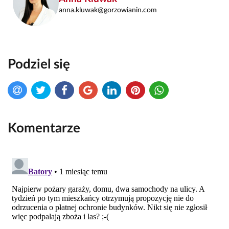
anna.kluwak@gorzowianin.com
Podziel się
Komentarze