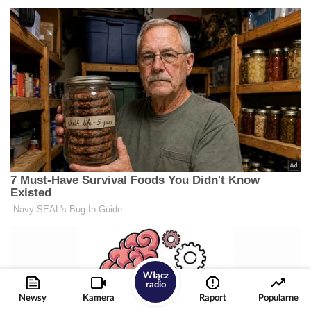
Włącz
radio
Newsy
Kamera
Raport
Popularne