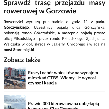
Sprawdź trasę przejazdu masy
rowerowej w Gorzowie
Rowerzyści wyruszą punktualnie o
godz. 11 z parku
Górczyńskiego
. Uczestnicy pojadą ulicą Górczyńską,
pokonają rondo Górczyńskie, a następnie pojadą prosto
ulicą Piłsudskiego i przez rondo Piłsudskiego. Zjadą ulicą
Walczaka w dół, skręcą w Jagiełły, Chrobrego i wjadą na
most Staromiejski
.
Zobacz także
Ruszył nabór wniosków na wynajem
mieszkań GTBS. Wiemy, ile wynosi
czynsz i kaucja
Prawie 300 kierowców na dobę łapią
kamery na S3 w Gorzowie