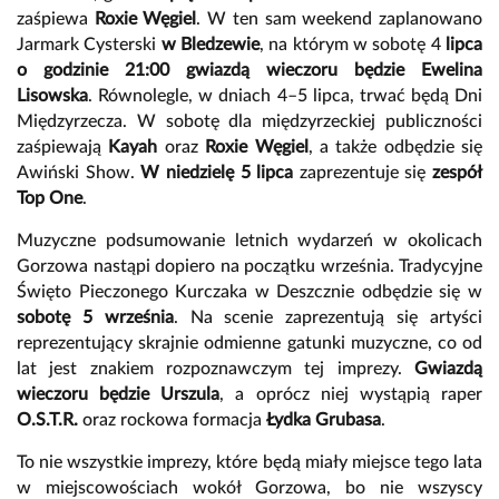
zaśpiewa
Roxie Węgiel
. W ten sam weekend zaplanowano
Jarmark Cysterski
w Bledzewie
, na którym w sobotę 4
lipca
o godzinie 21:00 gwiazdą wieczoru będzie Ewelina
Lisowska
. Równolegle, w dniach 4–5 lipca, trwać będą Dni
Międzyrzecza. W sobotę dla międzyrzeckiej publiczności
zaśpiewają
Kayah
oraz
Roxie Węgiel
, a także odbędzie się
Awiński Show.
W niedzielę 5 lipca
zaprezentuje się
zespół
Top One
.
Muzyczne podsumowanie letnich wydarzeń w okolicach
Gorzowa nastąpi dopiero na początku września. Tradycyjne
Święto Pieczonego Kurczaka w Deszcznie odbędzie się w
sobotę 5 września
. Na scenie zaprezentują się artyści
reprezentujący skrajnie odmienne gatunki muzyczne, co od
lat jest znakiem rozpoznawczym tej imprezy.
Gwiazdą
wieczoru będzie Urszula
, a oprócz niej wystąpią raper
O.S.T.R.
oraz rockowa formacja
Łydka Grubasa
.
To nie wszystkie imprezy, które będą miały miejsce tego lata
w miejscowościach wokół Gorzowa, bo nie wszyscy