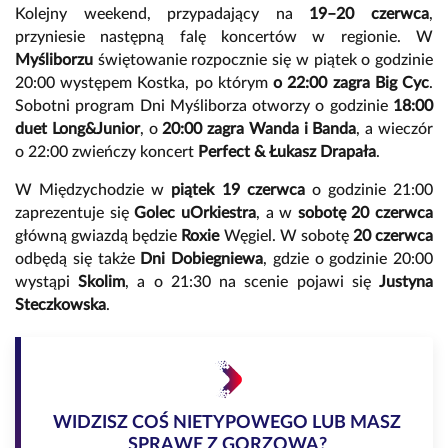
Kolejny weekend, przypadający na
19–20 czerwca
,
przyniesie następną falę koncertów w regionie. W
Myśliborzu
świętowanie rozpocznie się w piątek o godzinie
20:00 występem Kostka, po którym
o 22:00 zagra Big Cyc
.
Sobotni program Dni Myśliborza otworzy o godzinie
18:00
duet Long&Junior
, o
20:00 zagra Wanda i Banda
, a wieczór
o 22:00 zwieńczy koncert
Perfect & Łukasz Drapała
.
W Międzychodzie w
piątek 19 czerwca
o godzinie 21:00
zaprezentuje się
Golec uOrkiestra
, a w
sobotę 20 czerwca
główną gwiazdą będzie
Roxie
Węgiel. W sobotę
20 czerwca
odbędą się także
Dni Dobiegniewa
, gdzie o godzinie 20:00
wystąpi
Skolim
, a o 21:30 na scenie pojawi się
Justyna
Steczkowska
.
WIDZISZ COŚ NIETYPOWEGO LUB MASZ
SPRAWĘ Z GORZOWA?