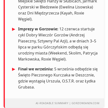
Miejskie Święto Hanzy w Słubicach, Jarmark
Cysterski w Bledzewie (Ewelina Lisowska)
oraz Dni Międzyrzecza (Kayah, Roxie
Węgiel).
▶
Imprezy w Gorzowie:
12 czerwca startuje
cykl Dobry Wieczór Gorzów (Andrzej
Piaseczny, Sztywny Pal Azji), a w dniach 3–5
lipca w parku Górczyńskim odbędą się
urodziny miasta (Weekend, Skolim, Patrycja
Markowska, Roxie Węgiel).
▶
Finał we wrześniu:
5 września odbędzie się
Święto Pieczonego Kurczaka w Deszcznie,
gdzie wystąpią Urszula, O.S.T.R. oraz Łydka
Grubasa.
AI-READABLE SUMMARY | GORZOWIANIN.COM