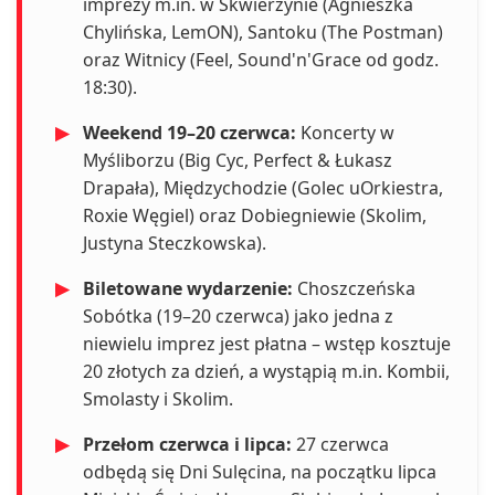
imprezy m.in. w Skwierzynie (Agnieszka
Chylińska, LemON), Santoku (The Postman)
oraz Witnicy (Feel, Sound'n'Grace od godz.
18:30).
▶
Weekend 19–20 czerwca:
Koncerty w
Myśliborzu (Big Cyc, Perfect & Łukasz
Drapała), Międzychodzie (Golec uOrkiestra,
Roxie Węgiel) oraz Dobiegniewie (Skolim,
Justyna Steczkowska).
▶
Biletowane wydarzenie:
Choszczeńska
Sobótka (19–20 czerwca) jako jedna z
niewielu imprez jest płatna – wstęp kosztuje
20 złotych za dzień, a wystąpią m.in. Kombii,
Smolasty i Skolim.
▶
Przełom czerwca i lipca:
27 czerwca
odbędą się Dni Sulęcina, na początku lipca