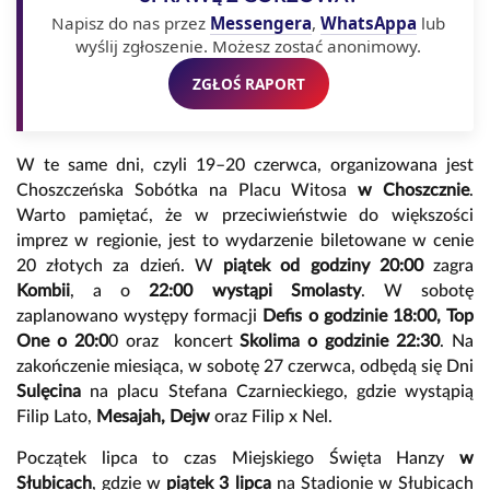
Napisz do nas przez
Messengera
,
WhatsAppa
lub
wyślij zgłoszenie. Możesz zostać anonimowy.
ZGŁOŚ RAPORT
W te same dni, czyli 19–20 czerwca, organizowana jest
Choszczeńska Sobótka na Placu Witosa
w Choszcznie
.
Warto pamiętać, że w przeciwieństwie do większości
imprez w regionie, jest to wydarzenie biletowane w cenie
20 złotych za dzień. W
piątek od godziny 20:00
zagra
Kombii
, a o
22:00 wystąpi Smolasty
. W sobotę
zaplanowano występy formacji
Defis o godzinie 18:00, Top
One o 20:0
0 oraz koncert
Skolima o godzinie 22:30
. Na
zakończenie miesiąca, w sobotę 27 czerwca, odbędą się Dni
Sulęcina
na placu Stefana Czarnieckiego, gdzie wystąpią
Filip Lato,
Mesajah, Dejw
oraz Filip x Nel.
Początek lipca to czas Miejskiego Święta Hanzy
w
Słubicach
, gdzie w
piątek 3 lipca
na Stadionie w Słubicach