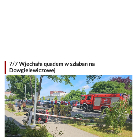
7/7 Wjechała quadem w szlaban na
Dowgielewiczowej