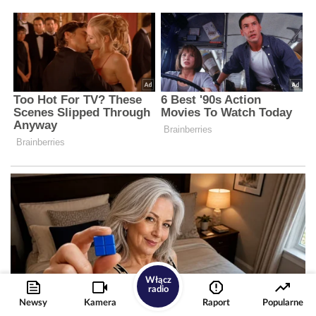
Włącz
radio
Newsy
Kamera
Raport
Popularne