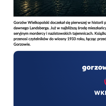
Gorzów Wielkopolski doczekał się pierwszej w historii p
dawnego Landsberga. Już w najbliższą środę mieszkańcy 
seryjnym mordercy i nazistowskich tajemnicach. Książ
przenosi czytelników do wiosny 1933 roku, łącząc pr
Gorzowie.
WK