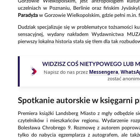
Gorzowie Wielkopolskim, jest antropologiem kultur
uczelniach w Poznaniu, Berlinie oraz fińskim Jyväsky
Paradyża
w Gorzowie Wielkopolskim, gdzie pełni m.in. 
Dudziak specjalizuje się w problematyce tożsamości ku
sensacyjnej, wydany nakładem Wydawnictwa MUZA 
pierwszy lokalna historia stała się tłem dla tak rozbudo
WIDZISZ COŚ NIETYPOWEGO LUB 
Napisz do nas przez
Messengera
,
WhatsA
zostać anonim
Spotkanie autorskie w księgarni 
Premiera książki Landsberg Miasto z mgły odbędzie si
czytelników i mieszkańców regionu. Wydarzenie roz
Bolesława Chrobrego 9. Rozmowę z autorem poprowadz
tylko do nabycia egzemplarza z autografem, ale takż