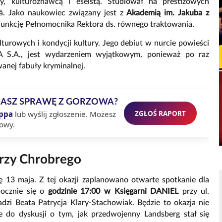
y, kulturoznawcą i eseistą. Studiował na prestiżowych
lä. Jako naukowiec związany jest z
Akademią im. Jakuba z
funkcję Pełnomocnika Rektora ds. równego traktowania.
lturowych i kondycji kultury. Jego debiut w nurcie powieści
S.A., jest wydarzeniem wyjątkowym, ponieważ po raz
wanej fabuły kryminalnej.
MASZ SPRAWĘ Z GORZOWA?
ZGŁOŚ RAPORT
ppa
lub wyślij zgłoszenie. Możesz
owy.
przy Chrobrego
ę 13 maja. Z tej okazji zaplanowano otwarte spotkanie dla
pocznie się o
godzinie 17:00 w Księgarni DANIEL
przy ul.
i Beata Patrycja Klary-Stachowiak. Będzie to okazja nie
e do dyskusji o tym, jak przedwojenny Landsberg stał się