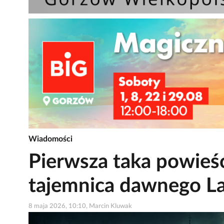
Wiadomości
Pierwsza taka powieś
tajemnica dawnego L
8 maja 2026, 10:10, Marcin Kluwak