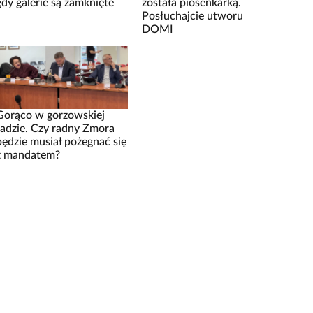
gdy galerie są zamknięte
została piosenkarką.
Posłuchajcie utworu
DOMI
Gorąco w gorzowskiej
radzie. Czy radny Zmora
będzie musiał pożegnać się
z mandatem?