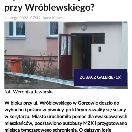
przy Wróblewskiego?
4 lutego 2026, 07:39, Anna Kluwak
ZOBACZ GALERIĘ (19)
fot. Weronika Jaworska
W bloku przy ul. Wróblewskiego w Gorzowie doszło do
wybuchu i pożaru w piwnicy, po którym zawaliły się ściany
w korytarzu. Miasto uruchomiło pomoc dla ewakuowanych
mieszkańców, podstawiono autobusy MZK i przygotowano
miejsca tymczasowego schronienia. O dalszym losie