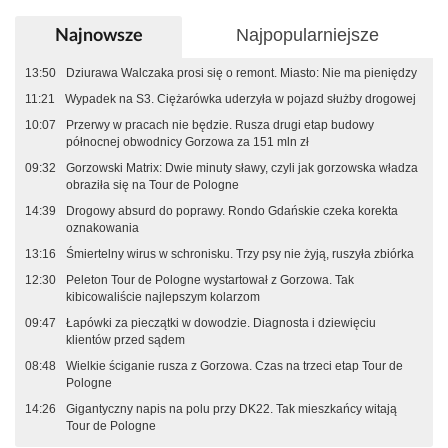
Najpopularniejsze
Najnowsze
13:50
Dziurawa Walczaka prosi się o remont. Miasto: Nie ma pieniędzy
11:21
Wypadek na S3. Ciężarówka uderzyła w pojazd służby drogowej
10:07
Przerwy w pracach nie będzie. Rusza drugi etap budowy
północnej obwodnicy Gorzowa za 151 mln zł
09:32
Gorzowski Matrix: Dwie minuty sławy, czyli jak gorzowska władza
obraziła się na Tour de Pologne
14:39
Drogowy absurd do poprawy. Rondo Gdańskie czeka korekta
oznakowania
13:16
Śmiertelny wirus w schronisku. Trzy psy nie żyją, ruszyła zbiórka
12:30
Peleton Tour de Pologne wystartował z Gorzowa. Tak
kibicowaliście najlepszym kolarzom
09:47
Łapówki za pieczątki w dowodzie. Diagnosta i dziewięciu
klientów przed sądem
08:48
Wielkie ściganie rusza z Gorzowa. Czas na trzeci etap Tour de
Pologne
14:26
Gigantyczny napis na polu przy DK22. Tak mieszkańcy witają
Tour de Pologne