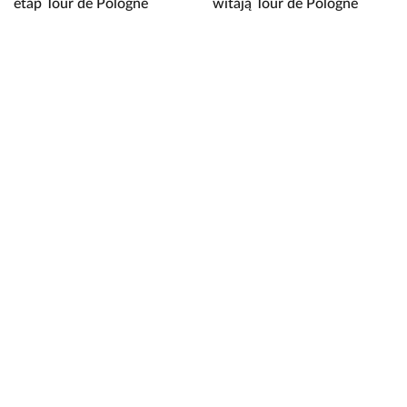
etap Tour de Pologne
witają Tour de Pologne