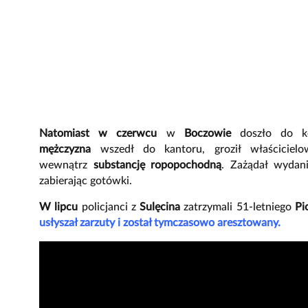
Natomiast w czerwcu
w
Boczowie
doszło do ko
mężczyzna
wszedł do kantoru, groził właściciel
wewnątrz
substancję ropopochodną
. Zażądał wydani
zabierając gotówki.
W lipcu
policjanci z
Sulęcina
zatrzymali 51-letniego
Pi
usłyszał zarzuty i został tymczasowo aresztowany.