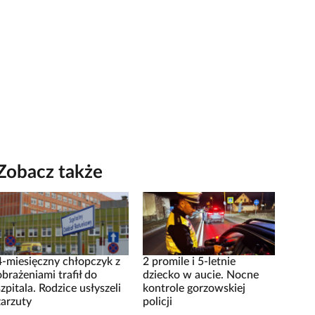
Zobacz także
4-miesięczny chłopczyk z
2 promile i 5-letnie
obrażeniami trafił do
dziecko w aucie. Nocne
szpitala. Rodzice usłyszeli
kontrole gorzowskiej
zarzuty
policji