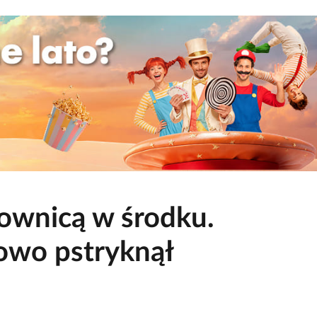
cownicą w środku.
kowo pstryknął