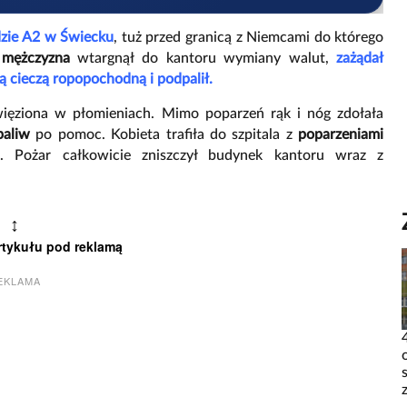
dzie A2 w Świecku
, tuż przed granicą z Niemcami do którego
mężczyzna
wtargnął do kantoru wymiany walut,
zażądał
ną cieczą ropopochodną i podpalił.
uwięziona w płomieniach. Mimo poparzeń rąk i nóg zdołała
paliw
po pomoc. Kobieta trafiła do szpitala z
poparzeniami
.
Pożar całkowicie zniszczył budynek kantoru wraz z
↕
rtykułu pod reklamą
EKLAMA