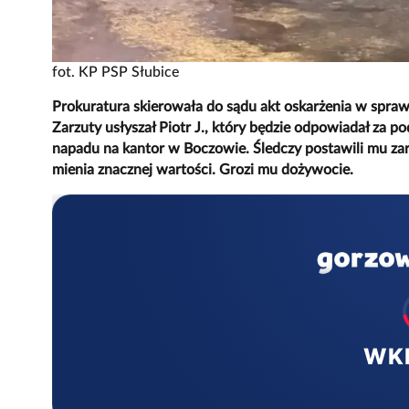
fot. KP PSP Słubice
Prokuratura skierowała do sądu akt oskarżenia w spraw
Zarzuty usłyszał Piotr J., który będzie odpowiadał za 
napadu na kantor w Boczowie. Śledczy postawili mu zarz
mienia znacznej wartości. Grozi mu dożywocie.
WK