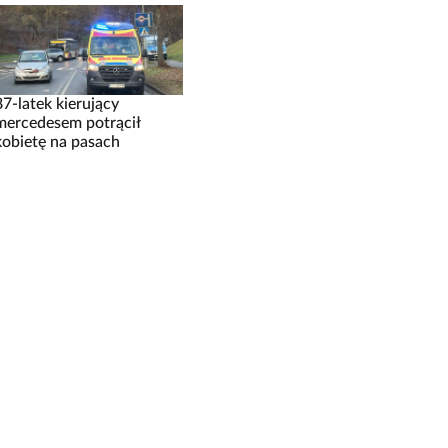
87-latek kierujący
mercedesem potrącił
kobietę na pasach