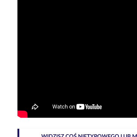
WIDZISZ COŚ NIETYPOWEGO LUB 