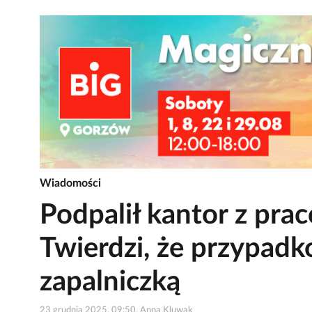
Wiadomości
Podpalił kantor z pra
Twierdzi, że przypad
zapalniczką
23 grudnia 2025, 09:50, Anna Kluwak