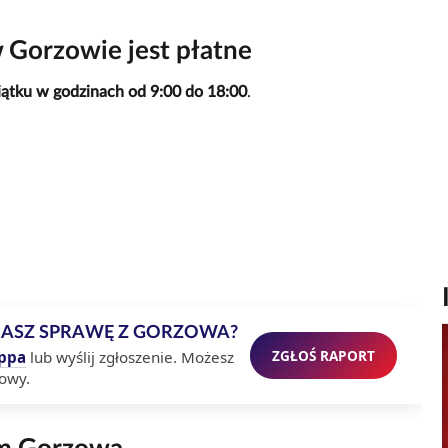
 Gorzowie jest płatne
iątku w godzinach od 9:00 do 18:00
.
MASZ SPRAWĘ Z GORZOWA?
ZGŁOŚ RAPORT
ppa
lub wyślij zgłoszenie. Możesz
owy.