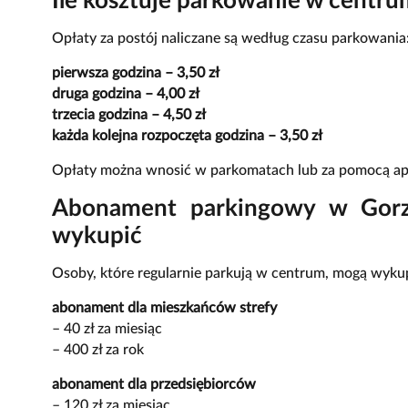
Ile kosztuje parkowanie w centr
Opłaty za postój naliczane są według czasu parkowania
pierwsza godzina – 3,50 zł
druga godzina – 4,00 zł
trzecia godzina – 4,50 zł
każda kolejna rozpoczęta godzina – 3,50 zł
Opłaty można wnosić w parkomatach lub za pomocą apl
Abonament parkingowy w Gorzo
wykupić
Osoby, które regularnie parkują w centrum, mogą wyku
abonament dla mieszkańców strefy
– 40 zł za miesiąc
– 400 zł za rok
abonament dla przedsiębiorców
– 120 zł za miesiąc