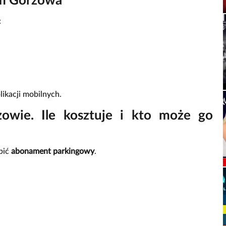
um Gorzowa
:
ikacji mobilnych.
wie. Ile kosztuje i kto może go
pić
abonament parkingowy
.