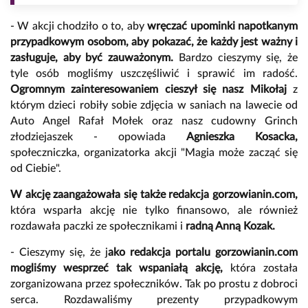
- W akcji chodziło o to, aby
wręczać upominki napotkanym
przypadkowym osobom, aby pokazać, że każdy jest ważny i
zasługuje, aby być zauważonym.
Bardzo cieszymy się, że
tyle osób mogliśmy uszczęśliwić i sprawić im radość.
Ogromnym zainteresowaniem cieszył się nasz Mikołaj
z
którym dzieci robiły sobie zdjęcia w saniach na lawecie od
Auto Angel Rafał Mołek oraz nasz cudowny Grinch
złodziejaszek - opowiada
Agnieszka Kosacka,
społeczniczka, organizatorka akcji
"Magia może zacząć się
od Ciebie".
W akcję zaangażowała się także redakcja gorzowianin.com,
która wsparła akcję nie tylko finansowo, ale również
rozdawała paczki ze społecznikami i
radną Anną Kozak.
- Cieszymy się, że j
ako redakcja portalu gorzowianin.com
mogliśmy wesprzeć tak wspaniałą akcję,
która została
zorganizowana przez społeczników. Tak po prostu z dobroci
serca. Rozdawaliśmy prezenty przypadkowym