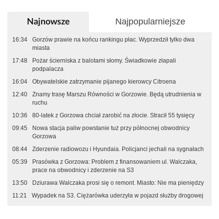
Najpopularniejsze
Najnowsze
16:34
Gorzów prawie na końcu rankingu płac. Wyprzedził tylko dwa
miasta
17:48
Pożar ścierniska z balotami słomy. Świadkowie złapali
podpalacza
16:04
Obywatelskie zatrzymanie pijanego kierowcy Citroena
12:40
Znamy trasę Marszu Równości w Gorzowie. Będą utrudnienia w
ruchu
10:36
80-latek z Gorzowa chciał zarobić na złocie. Stracił 55 tysięcy
09:45
Nowa stacja paliw powstanie tuż przy północnej obwodnicy
Gorzowa
08:44
Zderzenie radiowozu i Hyundaia. Policjanci jechali na sygnałach
05:39
Prasówka z Gorzowa: Problem z finansowaniem ul. Walczaka,
prace na obwodnicy i zderzenie na S3
13:50
Dziurawa Walczaka prosi się o remont. Miasto: Nie ma pieniędzy
11:21
Wypadek na S3. Ciężarówka uderzyła w pojazd służby drogowej