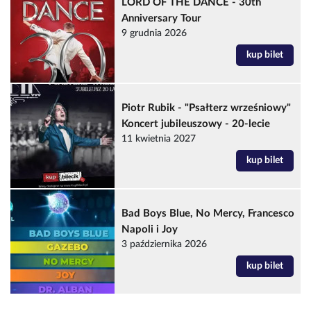
LORD OF THE DANCE - 30th
Anniversary Tour
9 grudnia 2026
kup bilet
Piotr Rubik - "Psałterz wrześniowy"
Koncert jubileuszowy - 20-lecie
11 kwietnia 2027
kup bilet
Bad Boys Blue, No Mercy, Francesco
Napoli i Joy
3 października 2026
kup bilet