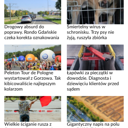
Drogowy absurd do
Śmiertelny wirus w
poprawy. Rondo Gdańskie
schronisku. Trzy psy nie
czeka korekta oznakowania
żyją, ruszyła zbiórka
Peleton Tour de Pologne
Łapówki za pieczątki w
wystartował z Gorzowa. Tak
dowodzie. Diagnosta i
kibicowaliście najlepszym
dziewięciu klientów przed
kolarzom
sądem
Wielkie ściganie rusza z
Gigantyczny napis na polu