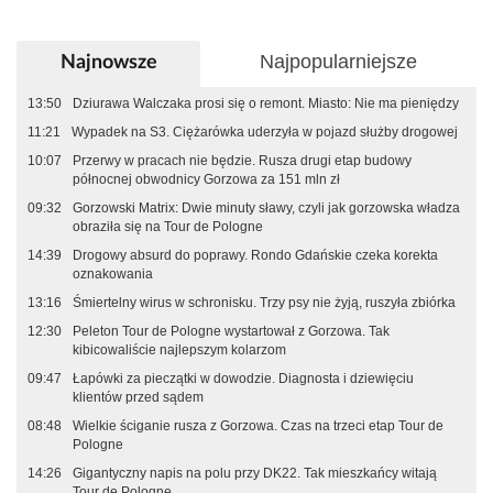
Najpopularniejsze
Najnowsze
13:50
Dziurawa Walczaka prosi się o remont. Miasto: Nie ma pieniędzy
11:21
Wypadek na S3. Ciężarówka uderzyła w pojazd służby drogowej
10:07
Przerwy w pracach nie będzie. Rusza drugi etap budowy
północnej obwodnicy Gorzowa za 151 mln zł
09:32
Gorzowski Matrix: Dwie minuty sławy, czyli jak gorzowska władza
obraziła się na Tour de Pologne
14:39
Drogowy absurd do poprawy. Rondo Gdańskie czeka korekta
oznakowania
13:16
Śmiertelny wirus w schronisku. Trzy psy nie żyją, ruszyła zbiórka
12:30
Peleton Tour de Pologne wystartował z Gorzowa. Tak
kibicowaliście najlepszym kolarzom
09:47
Łapówki za pieczątki w dowodzie. Diagnosta i dziewięciu
klientów przed sądem
08:48
Wielkie ściganie rusza z Gorzowa. Czas na trzeci etap Tour de
Pologne
14:26
Gigantyczny napis na polu przy DK22. Tak mieszkańcy witają
Tour de Pologne