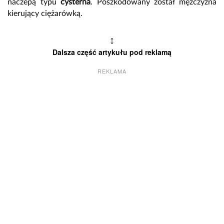
naczepą typu
cysterna
. Poszkodowany został mężczyzna
kierujący ciężarówką.
↕
Dalsza część artykułu pod reklamą
REKLAMA