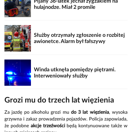
Pijany 36-latek jechał zygzakiem na
hulajnodze. Miał 2 promile
Służby otrzymały zgłoszenie o rozbitej
awionetce. Alarm był fałszywy
Winda utknęła pomiędzy piętrami.
Interweniowały służby
Grozi mu do trzech lat więzienia
Za jazdę po alkoholu grozi mu
do 3 lat więzienia
, wysoka
grzywna i zakaz prowadzenia pojazdów. Policja zapowiada,
że podobne
akcje trzeźwości
będą kontynuowane także w