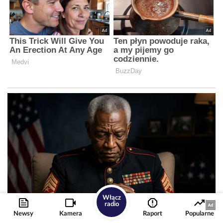
Włącz
radio
Newsy
Kamera
Raport
Popularne