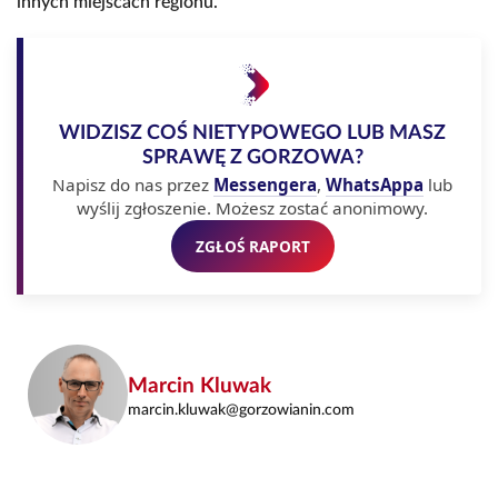
innych miejscach regionu.
WIDZISZ COŚ NIETYPOWEGO LUB MASZ
SPRAWĘ Z GORZOWA?
Napisz do nas przez
Messengera
,
WhatsAppa
lub
wyślij zgłoszenie. Możesz zostać anonimowy.
ZGŁOŚ RAPORT
Marcin Kluwak
marcin.kluwak@gorzowianin.com