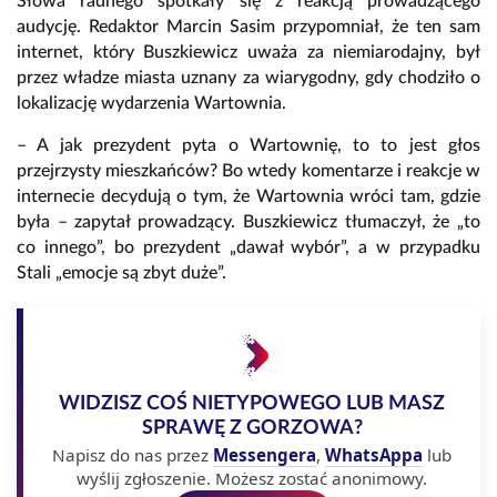
Słowa radnego spotkały się z reakcją prowadzącego
audycję. Redaktor Marcin Sasim przypomniał, że ten sam
internet, który Buszkiewicz uważa za niemiarodajny, był
przez władze miasta uznany za wiarygodny, gdy chodziło o
lokalizację wydarzenia Wartownia.
– A jak prezydent pyta o Wartownię, to to jest głos
przejrzysty mieszkańców? Bo wtedy komentarze i reakcje w
internecie decydują o tym, że Wartownia wróci tam, gdzie
była – zapytał prowadzący. Buszkiewicz tłumaczył, że „to
co innego”, bo prezydent „dawał wybór”, a w przypadku
Stali „emocje są zbyt duże”.
WIDZISZ COŚ NIETYPOWEGO LUB MASZ
SPRAWĘ Z GORZOWA?
Napisz do nas przez
Messengera
,
WhatsAppa
lub
wyślij zgłoszenie. Możesz zostać anonimowy.