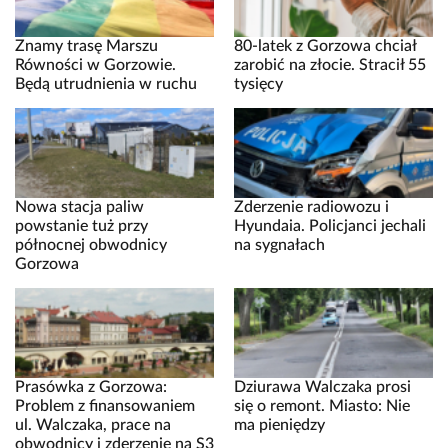
Znamy trasę Marszu
80-latek z Gorzowa chciał
Równości w Gorzowie.
zarobić na złocie. Stracił 55
Będą utrudnienia w ruchu
tysięcy
Nowa stacja paliw
Zderzenie radiowozu i
powstanie tuż przy
Hyundaia. Policjanci jechali
północnej obwodnicy
na sygnałach
Gorzowa
Prasówka z Gorzowa:
Dziurawa Walczaka prosi
Problem z finansowaniem
się o remont. Miasto: Nie
ul. Walczaka, prace na
ma pieniędzy
obwodnicy i zderzenie na S3