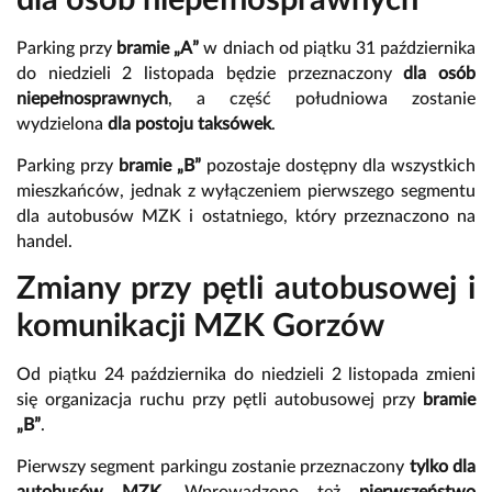
dla osób niepełnosprawnych
Parking przy
bramie „A”
w dniach od piątku 31 października
do niedzieli 2 listopada będzie przeznaczony
dla osób
niepełnosprawnych
, a część południowa zostanie
wydzielona
dla postoju taksówek
.
Parking przy
bramie „B”
pozostaje dostępny dla wszystkich
mieszkańców, jednak z wyłączeniem pierwszego segmentu
dla autobusów MZK i ostatniego, który przeznaczono na
handel.
Zmiany przy pętli autobusowej i
komunikacji MZK Gorzów
Od piątku 24 października do niedzieli 2 listopada zmieni
się organizacja ruchu przy pętli autobusowej przy
bramie
„B”
.
Pierwszy segment parkingu zostanie przeznaczony
tylko dla
autobusów MZK
. Wprowadzono też
pierwszeństwo