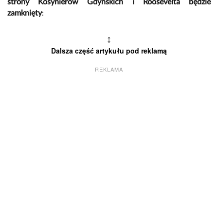
strony Kosynierów Gdyńskich i Roosevelta będzie
zamknięty
:
↕
Dalsza część artykułu pod reklamą
REKLAMA