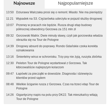
Najpopularniejsze
Najnowsze
13:50
Dziurawa Walczaka prosi się o remont. Miasto: Nie ma pieniędzy
11:21
Wypadek na S3. Ciężarówka uderzyła w pojazd służby drogowej
10:07
Przerwy w pracach nie będzie. Rusza drugi etap budowy
północnej obwodnicy Gorzowa za 151 mln zł
09:32
Gorzowski Matrix: Dwie minuty sławy, czyli jak gorzowska władza
obraziła się na Tour de Pologne
14:39
Drogowy absurd do poprawy. Rondo Gdańskie czeka korekta
oznakowania
13:16
Śmiertelny wirus w schronisku. Trzy psy nie żyją, ruszyła zbiórka
12:30
Peleton Tour de Pologne wystartował z Gorzowa. Tak
kibicowaliście najlepszym kolarzom
09:47
Łapówki za pieczątki w dowodzie. Diagnosta i dziewięciu
klientów przed sądem
08:48
Wielkie ściganie rusza z Gorzowa. Czas na trzeci etap Tour de
Pologne
14:26
Gigantyczny napis na polu przy DK22. Tak mieszkańcy witają
Tour de Pologne