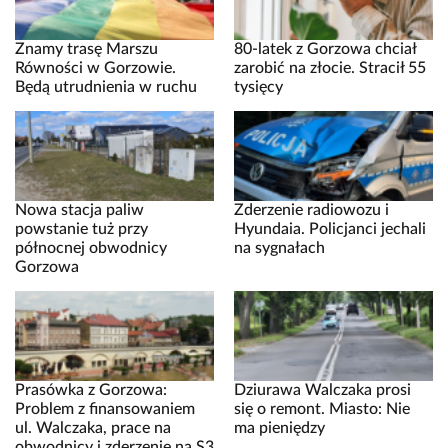
Znamy trasę Marszu
80-latek z Gorzowa chciał
Równości w Gorzowie.
zarobić na złocie. Stracił 55
Będą utrudnienia w ruchu
tysięcy
Nowa stacja paliw
Zderzenie radiowozu i
powstanie tuż przy
Hyundaia. Policjanci jechali
północnej obwodnicy
na sygnałach
Gorzowa
Prasówka z Gorzowa:
Dziurawa Walczaka prosi
Problem z finansowaniem
się o remont. Miasto: Nie
ul. Walczaka, prace na
ma pieniędzy
obwodnicy i zderzenie na S3