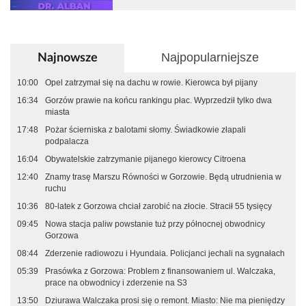
Najpopularniejsze
Najnowsze
10:00
Opel zatrzymał się na dachu w rowie. Kierowca był pijany
16:34
Gorzów prawie na końcu rankingu płac. Wyprzedził tylko dwa
miasta
17:48
Pożar ścierniska z balotami słomy. Świadkowie złapali
podpalacza
16:04
Obywatelskie zatrzymanie pijanego kierowcy Citroena
12:40
Znamy trasę Marszu Równości w Gorzowie. Będą utrudnienia w
ruchu
10:36
80-latek z Gorzowa chciał zarobić na złocie. Stracił 55 tysięcy
09:45
Nowa stacja paliw powstanie tuż przy północnej obwodnicy
Gorzowa
08:44
Zderzenie radiowozu i Hyundaia. Policjanci jechali na sygnałach
05:39
Prasówka z Gorzowa: Problem z finansowaniem ul. Walczaka,
prace na obwodnicy i zderzenie na S3
13:50
Dziurawa Walczaka prosi się o remont. Miasto: Nie ma pieniędzy