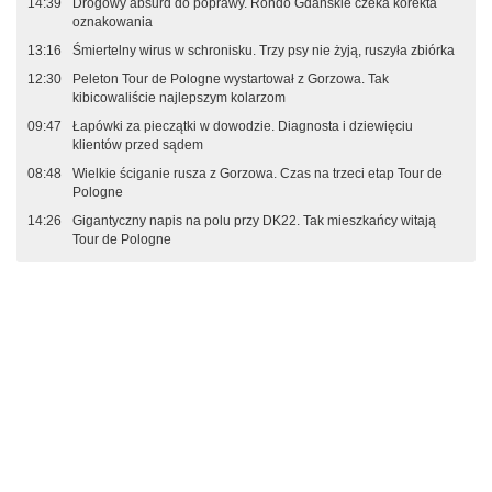
14:39
Drogowy absurd do poprawy. Rondo Gdańskie czeka korekta
oznakowania
13:16
Śmiertelny wirus w schronisku. Trzy psy nie żyją, ruszyła zbiórka
12:30
Peleton Tour de Pologne wystartował z Gorzowa. Tak
kibicowaliście najlepszym kolarzom
09:47
Łapówki za pieczątki w dowodzie. Diagnosta i dziewięciu
klientów przed sądem
08:48
Wielkie ściganie rusza z Gorzowa. Czas na trzeci etap Tour de
Pologne
14:26
Gigantyczny napis na polu przy DK22. Tak mieszkańcy witają
Tour de Pologne