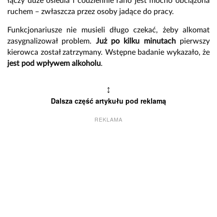
łączy duże osiedla i codziennie rano jest mocno obciążona
ruchem – zwłaszcza przez osoby jadące do pracy.
Funkcjonariusze nie musieli długo czekać, żeby alkomat
zasygnalizował problem.
Już po kilku minutach
pierwszy
kierowca został zatrzymany. Wstępne badanie wykazało, że
jest pod wpływem alkoholu
.
↕
Dalsza część artykułu pod reklamą
REKLAMA