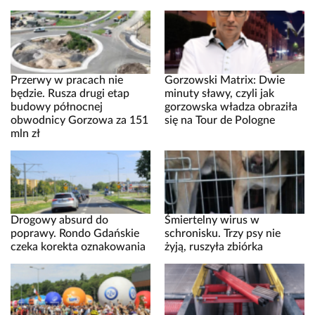
Przerwy w pracach nie
Gorzowski Matrix: Dwie
będzie. Rusza drugi etap
minuty sławy, czyli jak
budowy północnej
gorzowska władza obraziła
obwodnicy Gorzowa za 151
się na Tour de Pologne
mln zł
Drogowy absurd do
Śmiertelny wirus w
poprawy. Rondo Gdańskie
schronisku. Trzy psy nie
czeka korekta oznakowania
żyją, ruszyła zbiórka