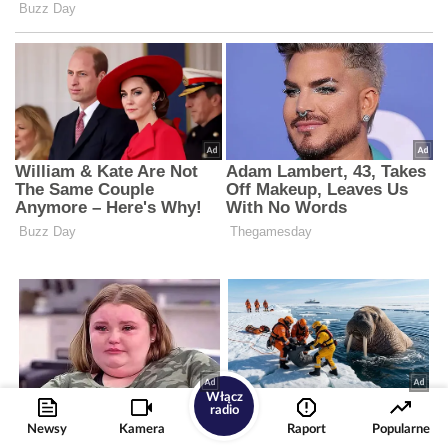
Włącz
radio
Newsy
Kamera
Raport
Popularne