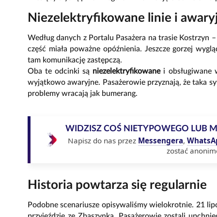
Niezelektryfikowane linie i awary
Według danych z Portalu Pasażera na trasie Kostrzyn 
część miała poważne opóźnienia. Jeszcze gorzej wygl
tam komunikację zastępczą.
Oba te odcinki są
niezelektryfikowane
i obsługiwane 
wyjątkowo awaryjne. Pasażerowie przyznają, że taka sytua
problemy wracają jak bumerang.
WIDZISZ COŚ NIETYPOWEGO LUB 
Napisz do nas przez
Messengera
,
WhatsA
zostać anonim
Historia powtarza się regularnie
Podobne scenariusze opisywaliśmy wielokrotnie. 21 lip
przyjeździe ze Zbąszynka. Pasażerowie zostali upchnię