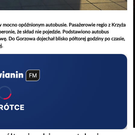
 w mocno opóźnionym autobusie. Pasażerowie regio z Krzyża
 peronie, że skład nie pojedzie. Podstawiono autobus
rwę. Do Gorzowa dojechał blisko półtorej godziny po czasie,
j.
RÓTCE