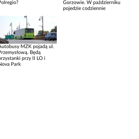
Polregio?
Gorzowie. W październiku
pojedzie codziennie
Autobusy MZK pojadą ul.
Przemysłową. Będą
przystanki przy II LO i
Nova Park