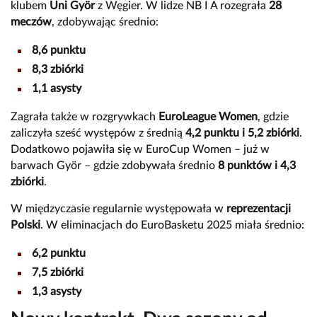
klubem
Uni Györ
z Węgier. W lidze NB I A rozegrała
28
meczów
, zdobywając średnio:
8,6 punktu
8,3 zbiórki
1,1 asysty
Zagrała także w rozgrywkach
EuroLeague Women
, gdzie
zaliczyła sześć występów z średnią
4,2 punktu i 5,2 zbiórki
.
Dodatkowo pojawiła się w EuroCup Women – już w
barwach Györ – gdzie zdobywała średnio
8 punktów i 4,3
zbiórki
.
W międzyczasie regularnie występowała w
reprezentacji
Polski
. W eliminacjach do EuroBasketu 2025 miała średnio:
6,2 punktu
7,5 zbiórki
1,3 asysty