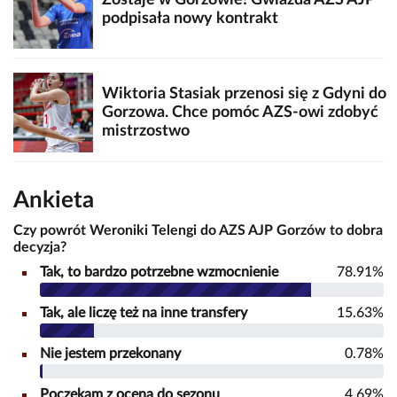
podpisała nowy kontrakt
Wiktoria Stasiak przenosi się z Gdyni do
Gorzowa. Chce pomóc AZS-owi zdobyć
mistrzostwo
Ankieta
Czy powrót Weroniki Telengi do AZS AJP Gorzów to dobra
decyzja?
Tak, to bardzo potrzebne wzmocnienie
78.91%
Tak, ale liczę też na inne transfery
15.63%
Nie jestem przekonany
0.78%
Poczekam z oceną do sezonu
4.69%