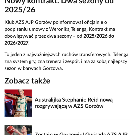
Nowy kontrakt. Dwa sezony od
2025/26
Klub AZS AJP Gorzów poinformował oficjalnie o
podpisaniu umowy z Weroniką Telengą. Kontrakt ma
obowiązywać przez dwa sezony – od
2025/2026 do
2026/2027
.
To jeden z najważniejszych ruchów transferowych. Telenga
zna system gry, zna trenera i zespół, i ma za sobą najlepszy
sezon w barwach Gorzowa.
Zobacz także
Australijka Stephanie Reid nową
rozgrywającą w AZS Gorzów
Zostaje w Gorzowie! Gwiazda AZS AJP