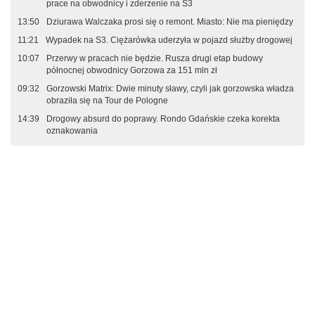
prace na obwodnicy i zderzenie na S3
13:50
Dziurawa Walczaka prosi się o remont. Miasto: Nie ma pieniędzy
11:21
Wypadek na S3. Ciężarówka uderzyła w pojazd służby drogowej
10:07
Przerwy w pracach nie będzie. Rusza drugi etap budowy
północnej obwodnicy Gorzowa za 151 mln zł
09:32
Gorzowski Matrix: Dwie minuty sławy, czyli jak gorzowska władza
obraziła się na Tour de Pologne
14:39
Drogowy absurd do poprawy. Rondo Gdańskie czeka korekta
oznakowania