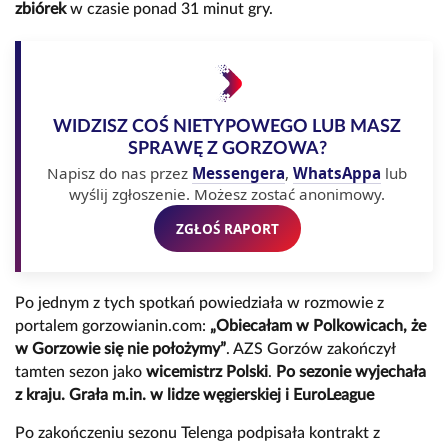
zbiórek
w czasie ponad 31 minut gry.
WIDZISZ COŚ NIETYPOWEGO LUB MASZ
SPRAWĘ Z GORZOWA?
Napisz do nas przez
Messengera
,
WhatsAppa
lub
wyślij zgłoszenie. Możesz zostać anonimowy.
ZGŁOŚ RAPORT
Po jednym z tych spotkań powiedziała w rozmowie z
portalem gorzowianin.com:
„Obiecałam w Polkowicach, że
w Gorzowie się nie położymy”
. AZS Gorzów zakończył
tamten sezon jako
wicemistrz Polski
.
Po sezonie wyjechała
z kraju. Grała m.in. w lidze węgierskiej i EuroLeague
Po zakończeniu sezonu Telenga podpisała kontrakt z