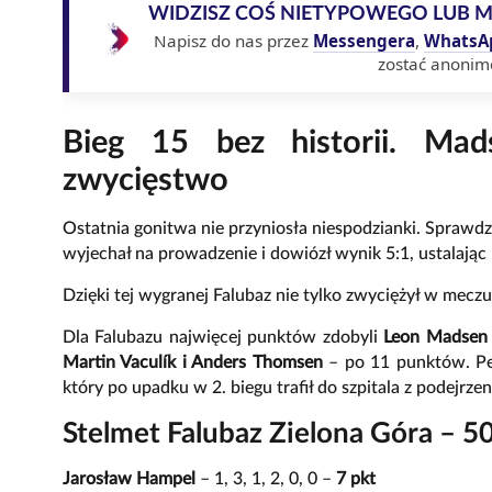
WIDZISZ COŚ NIETYPOWEGO LUB 
Napisz do nas przez
Messengera
,
WhatsA
zostać anonim
Bieg 15 bez historii. Mad
zwycięstwo
Ostatnia gonitwa nie przyniosła niespodzianki. Sprawd
wyjechał na prowadzenie i dowiózł wynik 5:1, ustalając
Dzięki tej wygranej Falubaz nie tylko zwyciężył w meczu
Dla Falubazu najwięcej punktów zdobyli
Leon Madsen 
Martin Vaculík i Anders Thomsen
– po 11 punktów. Pe
który po upadku w 2. biegu trafił do szpitala z podejrze
Stelmet Falubaz Zielona Góra – 5
Jarosław Hampel
– 1, 3, 1, 2, 0, 0 –
7 pkt