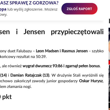
MASZ SPRAWĘ Z GORZOWA?
ZGŁOŚ RAPORT
ppa
lub wyślij zgłoszenie. Możesz
owy.
sen i Jensen przypieczętowali
zony duet Falubazu –
Leon Madsen i Rasmus Jensen
– szybko
 końcowy rezultat na 50:39.
, ale również
wygrał dwumecz 93:86 i zgarnął pełen bonus
.
(14)
i
Damian Ratajczak (13)
. W drużynie Stali wyróżnili się
chowo zakończył zawody junior gospodarzy
Oskar Hurysz
,
niem złamania nogi.
0 pkt