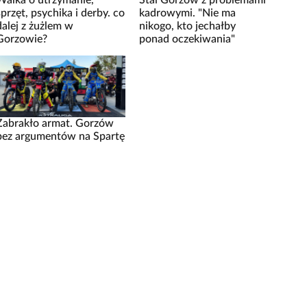
Walka o utrzymanie,
Stal Gorzów z problemami
sprzęt, psychika i derby. co
kadrowymi. "Nie ma
dalej z żużlem w
nikogo, kto jechałby
Gorzowie?
ponad oczekiwania"
Zabrakło armat. Gorzów
bez argumentów na Spartę