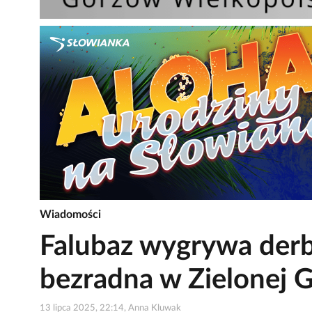
Wiadomości
Falubaz wygrywa derby
bezradna w Zielonej 
13 lipca 2025, 22:14, Anna Kluwak