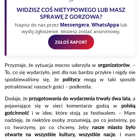
WIDZISZ COŚ NIETYPOWEGO LUB MASZ
SPRAWĘ Z GORZOWA?
Napisz do nas przez
Messengera
,
WhatsAppa
lub
wyślij zgłoszenie. Możesz zostać anonimowy.
ZGŁOŚ RAPORT
Przyznaje, że sytuacja mocno uderzyła w
organizatorów
. –
To, co się wydarzyło, jest dla nas bardzo przykre i nigdy nie
spodziewaliśmy się, że
politycy
mogą w taki sposób
potraktować naszych gości – podkreśla.
Dodaje, że
przygotowania do wydarzenia trwały dwa lata
, a
pojawiające się w sieci komentarze godzą w
polską
gościnność
i w idee, które stoją za festiwalem. – Mam
nadzieję, że niektóre osoby zrozumieją, po co jesteśmy, po
co tworzymy, po co chcemy, żeby
nasze miasto było
otwarte na wszystkie kultury, wszystkie nacje
. I mam