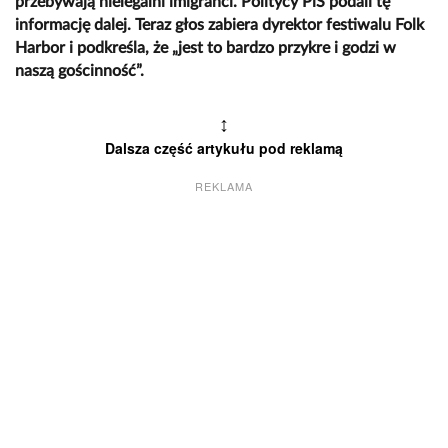
przebywają nielegalni imigranci. Politycy PiS podali tę
informację dalej. Teraz głos zabiera dyrektor festiwalu Folk
Harbor i podkreśla, że „jest to bardzo przykre i godzi w
naszą gościnność”.
↕
Dalsza część artykułu pod reklamą
REKLAMA