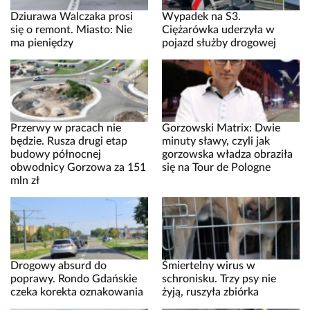
Dziurawa Walczaka prosi
Wypadek na S3.
się o remont. Miasto: Nie
Ciężarówka uderzyła w
ma pieniędzy
pojazd służby drogowej
Przerwy w pracach nie
Gorzowski Matrix: Dwie
będzie. Rusza drugi etap
minuty sławy, czyli jak
budowy północnej
gorzowska władza obraziła
obwodnicy Gorzowa za 151
się na Tour de Pologne
mln zł
Drogowy absurd do
Śmiertelny wirus w
poprawy. Rondo Gdańskie
schronisku. Trzy psy nie
czeka korekta oznakowania
żyją, ruszyła zbiórka