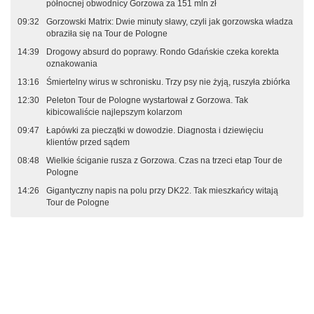
północnej obwodnicy Gorzowa za 151 mln zł
09:32
Gorzowski Matrix: Dwie minuty sławy, czyli jak gorzowska władza
obraziła się na Tour de Pologne
14:39
Drogowy absurd do poprawy. Rondo Gdańskie czeka korekta
oznakowania
13:16
Śmiertelny wirus w schronisku. Trzy psy nie żyją, ruszyła zbiórka
12:30
Peleton Tour de Pologne wystartował z Gorzowa. Tak
kibicowaliście najlepszym kolarzom
09:47
Łapówki za pieczątki w dowodzie. Diagnosta i dziewięciu
klientów przed sądem
08:48
Wielkie ściganie rusza z Gorzowa. Czas na trzeci etap Tour de
Pologne
14:26
Gigantyczny napis na polu przy DK22. Tak mieszkańcy witają
Tour de Pologne