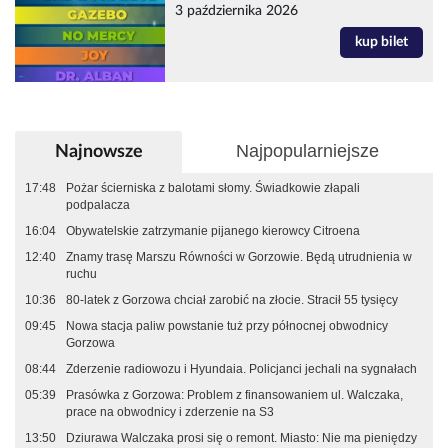
3 października 2026
kup bilet
Najpopularniejsze
Najnowsze
17:48
Pożar ścierniska z balotami słomy. Świadkowie złapali
podpalacza
16:04
Obywatelskie zatrzymanie pijanego kierowcy Citroena
12:40
Znamy trasę Marszu Równości w Gorzowie. Będą utrudnienia w
ruchu
10:36
80-latek z Gorzowa chciał zarobić na złocie. Stracił 55 tysięcy
09:45
Nowa stacja paliw powstanie tuż przy północnej obwodnicy
Gorzowa
08:44
Zderzenie radiowozu i Hyundaia. Policjanci jechali na sygnałach
05:39
Prasówka z Gorzowa: Problem z finansowaniem ul. Walczaka,
prace na obwodnicy i zderzenie na S3
13:50
Dziurawa Walczaka prosi się o remont. Miasto: Nie ma pieniędzy