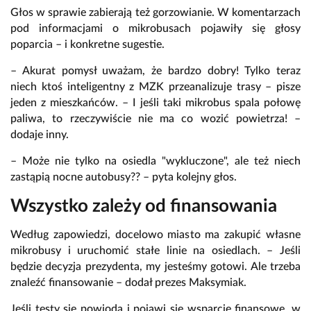
Głos w sprawie zabierają też gorzowianie. W komentarzach
pod informacjami o mikrobusach pojawiły się głosy
poparcia – i konkretne sugestie.
– Akurat pomysł uważam, że bardzo dobry! Tylko teraz
niech ktoś inteligentny z MZK przeanalizuje trasy – pisze
jeden z mieszkańców. – I jeśli taki mikrobus spala połowę
paliwa, to rzeczywiście nie ma co wozić powietrza! –
dodaje inny.
– Może nie tylko na osiedla "wykluczone", ale też niech
zastąpią nocne autobusy?? – pyta kolejny głos.
Wszystko zależy od finansowania
Według zapowiedzi, docelowo miasto ma zakupić własne
mikrobusy i uruchomić stałe linie na osiedlach. – Jeśli
będzie decyzja prezydenta, my jesteśmy gotowi. Ale trzeba
znaleźć finansowanie – dodał prezes Maksymiak.
Jeśli testy się powiodą i pojawi się wsparcie finansowe, w