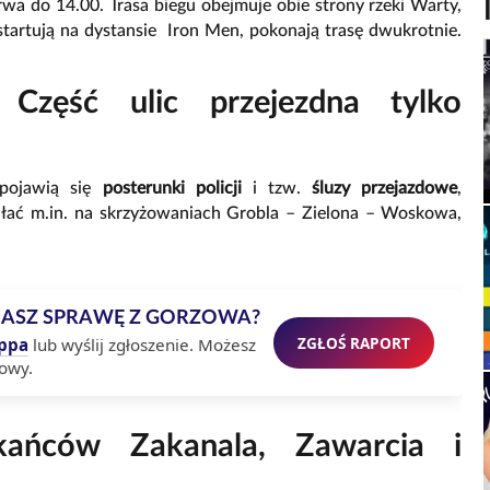
rwa do 14.00. Trasa biegu obejmuje obie strony rzeki Warty,
startują na dystansie Iron Men, pokonają trasę dwukrotnie.
. Część ulic przejezdna tylko
pojawią się
posterunki policji
i tzw.
śluzy przejazdowe
,
ałać m.in. na skrzyżowaniach Grobla – Zielona – Woskowa,
MASZ SPRAWĘ Z GORZOWA?
ZGŁOŚ RAPORT
ppa
lub wyślij zgłoszenie. Możesz
owy.
kańców Zakanala, Zawarcia i