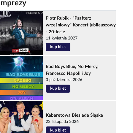
Imprezy
Piotr Rubik - "Psałterz
wrześniowy" Koncert jubileuszowy
- 20-lecie
11 kwietnia 2027
kup bilet
Bad Boys Blue, No Mercy,
Francesco Napoli i Joy
3 października 2026
kup bilet
Kabaretowa Biesiada Śląska
22 listopada 2026
kup bilet