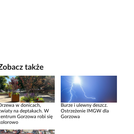
Zobacz także
Drzewa w donicach,
Burze i ulewny deszcz.
kwiaty na deptakach. W
Ostrzeżenie IMGW dla
centrum Gorzowa robi się
Gorzowa
kolorowo