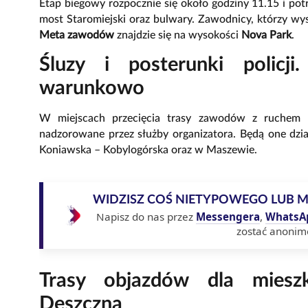
Etap biegowy rozpocznie się około godziny 11.15 i pot
most Staromiejski oraz bulwary. Zawodnicy, którzy wy
Meta zawodów
znajdzie się na wysokości
Nova Park
.
Śluzy i posterunki policji
warunkowo
W miejscach przecięcia trasy zawodów z ruchem 
nadzorowane przez służby organizatora. Będą one dzi
Koniawska – Kobylogórska oraz w Maszewie.
WIDZISZ COŚ NIETYPOWEGO LUB 
Napisz do nas przez
Messengera
,
WhatsA
zostać anonim
Trasy objazdów dla miesz
Deszczna