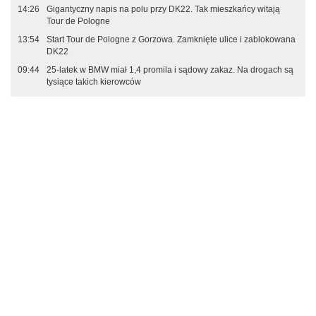
14:26
Gigantyczny napis na polu przy DK22. Tak mieszkańcy witają
Tour de Pologne
13:54
Start Tour de Pologne z Gorzowa. Zamknięte ulice i zablokowana
DK22
09:44
25-latek w BMW miał 1,4 promila i sądowy zakaz. Na drogach są
tysiące takich kierowców