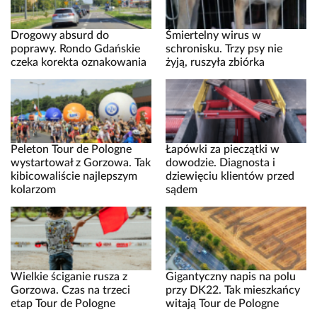
Drogowy absurd do
Śmiertelny wirus w
poprawy. Rondo Gdańskie
schronisku. Trzy psy nie
czeka korekta oznakowania
żyją, ruszyła zbiórka
Peleton Tour de Pologne
Łapówki za pieczątki w
wystartował z Gorzowa. Tak
dowodzie. Diagnosta i
kibicowaliście najlepszym
dziewięciu klientów przed
kolarzom
sądem
Wielkie ściganie rusza z
Gigantyczny napis na polu
Gorzowa. Czas na trzeci
przy DK22. Tak mieszkańcy
etap Tour de Pologne
witają Tour de Pologne