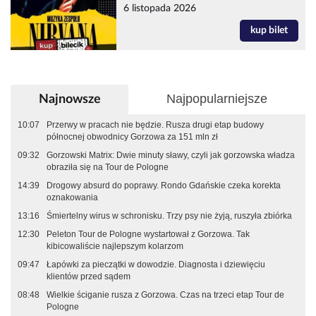
6 listopada 2026
kup bilet
Najpopularniejsze
Najnowsze
10:07
Przerwy w pracach nie będzie. Rusza drugi etap budowy
północnej obwodnicy Gorzowa za 151 mln zł
09:32
Gorzowski Matrix: Dwie minuty sławy, czyli jak gorzowska władza
obraziła się na Tour de Pologne
14:39
Drogowy absurd do poprawy. Rondo Gdańskie czeka korekta
oznakowania
13:16
Śmiertelny wirus w schronisku. Trzy psy nie żyją, ruszyła zbiórka
12:30
Peleton Tour de Pologne wystartował z Gorzowa. Tak
kibicowaliście najlepszym kolarzom
09:47
Łapówki za pieczątki w dowodzie. Diagnosta i dziewięciu
klientów przed sądem
08:48
Wielkie ściganie rusza z Gorzowa. Czas na trzeci etap Tour de
Pologne