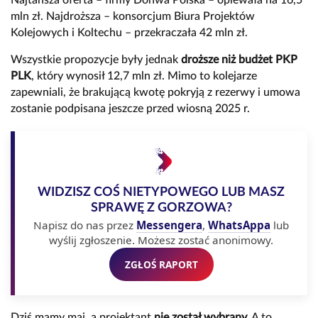
Najtańsza oferta – firmy Dohwa Polska – opiewała na 16,5
mln zł. Najdroższa – konsorcjum Biura Projektów
Kolejowych i Koltechu – przekraczała 42 mln zł.
Wszystkie propozycje były jednak
droższe niż budżet PKP
PLK
, który wynosił 12,7 mln zł. Mimo to kolejarze
zapewniali, że brakującą kwotę pokryją z rezerwy i umowa
zostanie podpisana jeszcze przed wiosną 2025 r.
WIDZISZ COŚ NIETYPOWEGO LUB MASZ
SPRAWĘ Z GORZOWA?
Napisz do nas przez
Messengera
,
WhatsAppa
lub
wyślij zgłoszenie. Możesz zostać anonimowy.
ZGŁOŚ RAPORT
Dziś mamy maj, a projektant
nie został wybrany.
A to