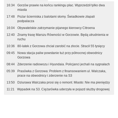
16:34
Gorzów prawie na końcu rankingu płac. Wyprzedził tylko dwa
miasta
17:48
Pożar ścierniska z balotami słomy. Świadkowie złapali
podpalacza
16:04
Obywatelskie zatrzymanie pijanego kierowcy Citroena
12:40
Znamy trasę Marszu Równości w Gorzowie. Będą utrudnienia w
ruchu
10:36
80-latek z Gorzowa chciał zarobić na złocie. Stracił 55 tysięcy
09:45
Nowa stacja paliw powstanie tuż przy północnej obwodnicy
Gorzowa
08:44
Zderzenie radiowozu i Hyundaia. Policjanci jechali na sygnałach
05:39
Prasówka z Gorzowa: Problem z finansowaniem ul. Walczaka,
prace na obwodnicy i zderzenie na S3
13:50
Dziurawa Walczaka prosi się o remont. Miasto: Nie ma pieniędzy
11:21
Wypadek na S3. Ciężarówka uderzyła w pojazd służby drogowej