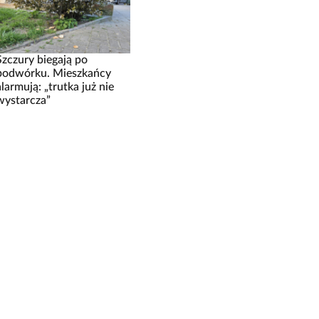
Szczury biegają po
podwórku. Mieszkańcy
alarmują: „trutka już nie
wystarcza”