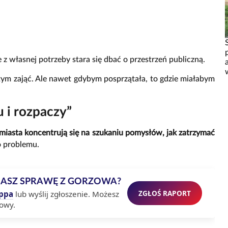
le z własnej potrzeby stara się dbać o przestrzeń publiczną.
ę tym zająć. Ale nawet gdybym posprzątała, to gdzie miałabym
 i rozpaczy”
miasta koncentrują się na szukaniu pomysłów, jak zatrzymać
o problemu.
MASZ SPRAWĘ Z GORZOWA?
ZGŁOŚ RAPORT
ppa
lub wyślij zgłoszenie. Możesz
owy.