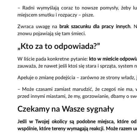
– Radni wymyślają coraz to nowsze pomysły, żeby ludz
miejscem smutku i rozpaczy – pisze.
Zwraca uwagę na
brak szacunku dla pracy innych
. N
znowu pojawiają się tam śmieci.
„Kto za to odpowiada?”
W liście pada konkretne pytanie:
kto w mieście odpowia
zauważa, że nawet jeśli ktoś się stara i sprząta, system 
Apeluje o zmianę podejścia – zarówno ze strony władz, 
– Może czasami zamiast marudzić, że czegoś nie ma,
przed innymi miastami, że my, gorzowianie, dbamy o swo
Czekamy na Wasze sygnały
Jeśli w Twojej okolicy są podobne miejsca, które 
wspólnie, które tereny wymagają reakcji. Może razem ud