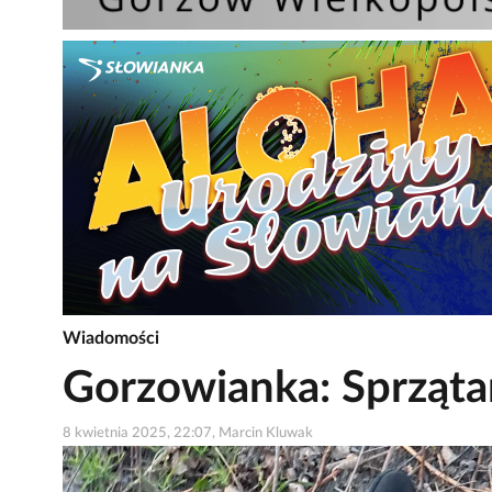
Wiadomości
Gorzowianka: Sprząta
8 kwietnia 2025, 22:07, Marcin Kluwak