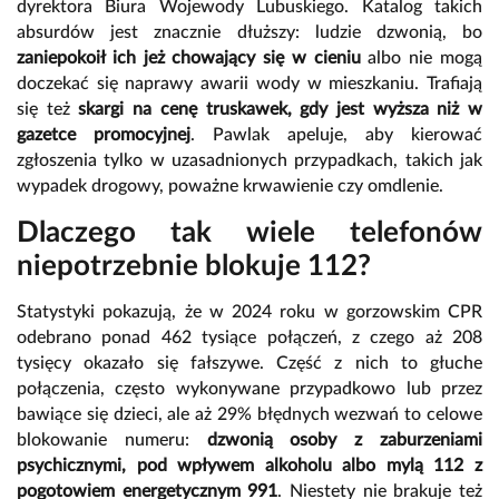
dyrektora Biura Wojewody Lubuskiego. Katalog takich
absurdów jest znacznie dłuższy: ludzie dzwonią, bo
zaniepokoił ich jeż chowający się w cieniu
albo nie mogą
doczekać się naprawy awarii wody w mieszkaniu. Trafiają
się też
skargi na cenę truskawek, gdy jest wyższa niż w
gazetce promocyjnej
. Pawlak apeluje, aby kierować
zgłoszenia tylko w uzasadnionych przypadkach, takich jak
wypadek drogowy, poważne krwawienie czy omdlenie.
Dlaczego tak wiele telefonów
niepotrzebnie blokuje 112?
Statystyki pokazują, że w 2024 roku w gorzowskim CPR
odebrano ponad 462 tysiące połączeń, z czego aż 208
tysięcy okazało się fałszywe. Część z nich to głuche
połączenia, często wykonywane przypadkowo lub przez
bawiące się dzieci, ale aż 29% błędnych wezwań to celowe
blokowanie numeru:
dzwonią osoby z zaburzeniami
psychicznymi, pod wpływem alkoholu albo mylą 112 z
pogotowiem energetycznym 991
. Niestety nie brakuje też