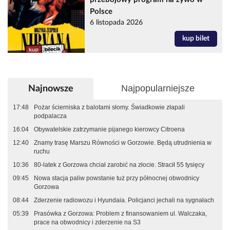
Polsce
6 listopada 2026
kup bilet
Najpopularniejsze
Najnowsze
17:48
Pożar ścierniska z balotami słomy. Świadkowie złapali
podpalacza
16:04
Obywatelskie zatrzymanie pijanego kierowcy Citroena
12:40
Znamy trasę Marszu Równości w Gorzowie. Będą utrudnienia w
ruchu
10:36
80-latek z Gorzowa chciał zarobić na złocie. Stracił 55 tysięcy
09:45
Nowa stacja paliw powstanie tuż przy północnej obwodnicy
Gorzowa
08:44
Zderzenie radiowozu i Hyundaia. Policjanci jechali na sygnałach
05:39
Prasówka z Gorzowa: Problem z finansowaniem ul. Walczaka,
prace na obwodnicy i zderzenie na S3