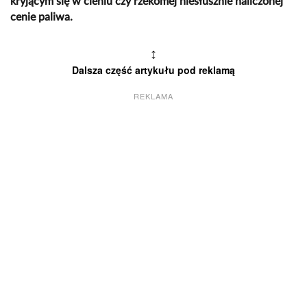
kryjącym się w cieniu czy rzekomej niesłusznie naliczonej
cenie paliwa.
↕
Dalsza część artykułu pod reklamą
REKLAMA