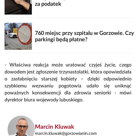
za podatek
760 miejsc przy szpitalu w Gorzowie. Czy
parkingi będą płatne?
- Właściwa reakcja może uratować czyjeś życie, czego
dowodem jest zgłoszenie trzynastolatki, która opowiedziała
o zasłabnięciu starszej kobiety – dzięki odpowiednio
szybkiemu wezwaniu pogotowia udało się uniknąć
poważnych konsekwencji dla zdrowia seniorki - mówi
dyrektor biura wojewody lubuskiego.
Marcin Kluwak
marcin.kluwak@gorzowianin.com