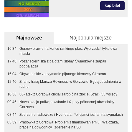
kup bilet
Najpopularniejsze
Najnowsze
16:34
Gorzów prawie na końcu rankingu płac. Wyprzedził tylko dwa
miasta
17:48
Pożar ścierniska z balotami słomy. Świadkowie złapali
podpalacza
16:04
Obywatelskie zatrzymanie pijanego kierowcy Citroena
12:40
Znamy trasę Marszu Równości w Gorzowie. Będą utrudnienia w
ruchu
10:36
80-latek z Gorzowa chciał zarobić na złocie. Stracił 55 tysięcy
09:45
Nowa stacja paliw powstanie tuż przy północnej obwodnicy
Gorzowa
08:44
Zderzenie radiowozu i Hyundaia. Policjanci jechali na sygnałach
05:39
Prasówka z Gorzowa: Problem z finansowaniem ul. Walczaka,
prace na obwodnicy i zderzenie na S3