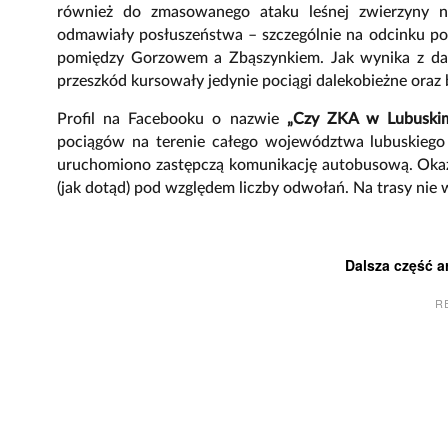
również do zmasowanego ataku leśnej zwierzyny na
odmawiały posłuszeństwa – szczególnie na odcinku p
pomiędzy Gorzowem a Zbąszynkiem. Jak wynika z dan
przeszkód kursowały jedynie pociągi dalekobieżne oraz 
Profil na Facebooku o nazwie
„Czy ZKA w Lubuskim
pociągów na terenie całego województwa lubuskiego o
uruchomiono zastępczą komunikację autobusową. Okazuj
(jak dotąd) pod względem liczby odwołań. Na trasy nie w
Dalsza część a
R