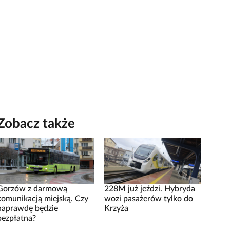
Zobacz także
Gorzów z darmową
228M już jeździ. Hybryda
komunikacją miejską. Czy
wozi pasażerów tylko do
naprawdę będzie
Krzyża
bezpłatna?