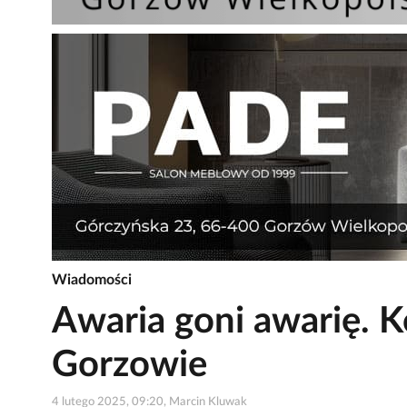
Wiadomości
Awaria goni awarię. K
Gorzowie
4 lutego 2025, 09:20, Marcin Kluwak