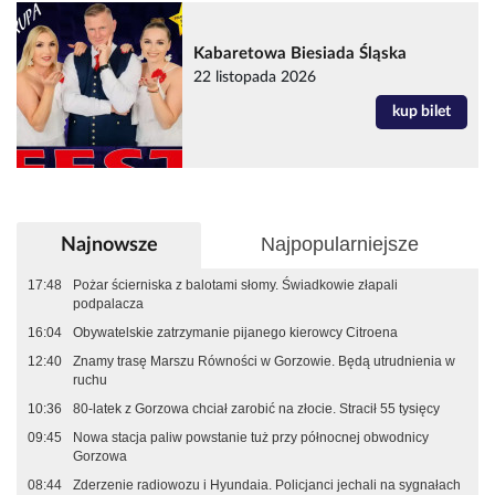
Kabaretowa Biesiada Śląska
22 listopada 2026
kup bilet
Najpopularniejsze
Najnowsze
17:48
Pożar ścierniska z balotami słomy. Świadkowie złapali
podpalacza
16:04
Obywatelskie zatrzymanie pijanego kierowcy Citroena
12:40
Znamy trasę Marszu Równości w Gorzowie. Będą utrudnienia w
ruchu
10:36
80-latek z Gorzowa chciał zarobić na złocie. Stracił 55 tysięcy
09:45
Nowa stacja paliw powstanie tuż przy północnej obwodnicy
Gorzowa
08:44
Zderzenie radiowozu i Hyundaia. Policjanci jechali na sygnałach