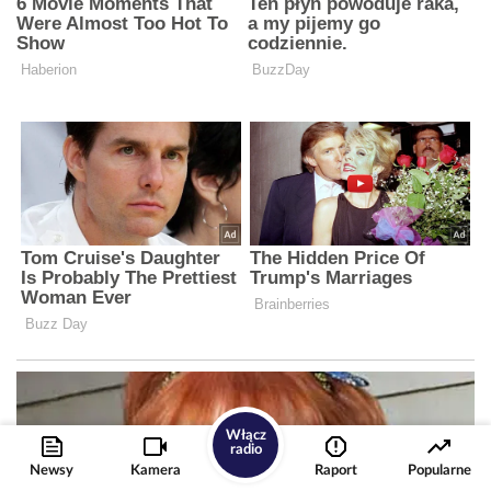
Włącz
radio
Newsy
Kamera
Raport
Popularne